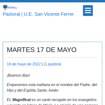
Saltar
Botón
al
para
Pastoral | U.E. San Vicente Ferrer
contenido
abrir
MARTES 17 DE MAYO
Publicado
Publicado
16 de mayo de 2022
|
pastoral
el
el
¡Buenos días!
Empecemos esta mañana en el nombre del Padre, del
Hijo y del Espíritu Santo
. Amén
EL
Magníficat
es un canto recogido en los evangelios