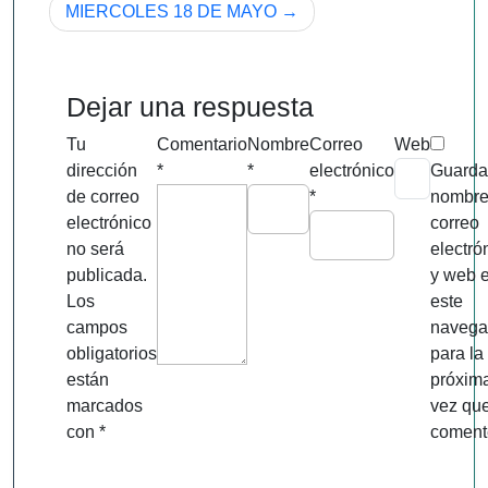
MIERCOLES 18 DE MAYO
entradas
Dejar una respuesta
Tu
Comentario
Nombre
Correo
Web
dirección
*
*
electrónico
Guarda
de correo
*
nombre
electrónico
correo
no será
electró
publicada.
y web 
Los
este
campos
navega
obligatorios
para la
están
próxim
marcados
vez qu
con
*
coment