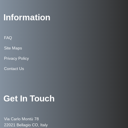
Information
FAQ
Site Maps
Privacy Policy
Contact Us
Get In Touch
Via Carlo Montù 78
22021 Bellagio CO, Italy