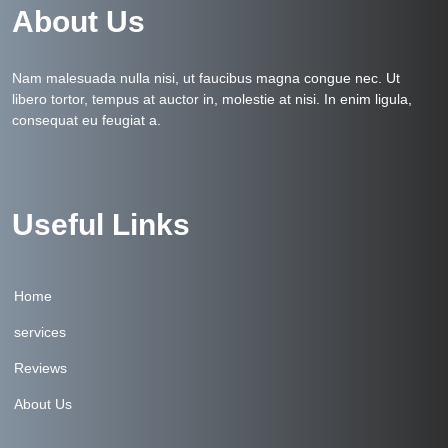
About Us
Nam malesuada nulla nisi, ut faucibus magna congue nec. Ut
libero tortor, tempus at auctor in, molestie at nisi. In enim ligula,
consequat eu feugiat a.
Useful Links
Home
services
Reviews
About Us