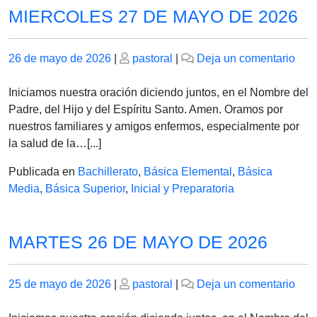
MIERCOLES 27 DE MAYO DE 2026
Publicado
Publicado
en
26 de mayo de 2026
|
pastoral
|
Deja un comentario
el
el
MIE
27
Iniciamos nuestra oración diciendo juntos, en el Nombre del
DE
Padre, del Hijo y del Espíritu Santo. Amen. Oramos por
MA
nuestros familiares y amigos enfermos, especialmente por
DE
la salud de la…[...]
202
Publicada en
Bachillerato
,
Básica Elemental
,
Básica
Media
,
Básica Superior
,
Inicial y Preparatoria
MARTES 26 DE MAYO DE 2026
Publicado
Publicado
en
25 de mayo de 2026
|
pastoral
|
Deja un comentario
el
el
MA