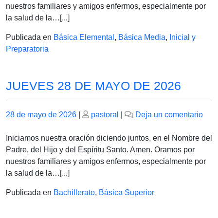
MA
nuestros familiares y amigos enfermos, especialmente por
DE
la salud de la…[...]
202
Publicada en
Básica Elemental
,
Básica Media
,
Inicial y
Preparatoria
JUEVES 28 DE MAYO DE 2026
Publicado
Publicado
en
28 de mayo de 2026
|
pastoral
|
Deja un comentario
el
el
JUE
28
Iniciamos nuestra oración diciendo juntos, en el Nombre del
DE
Padre, del Hijo y del Espíritu Santo. Amen. Oramos por
MA
nuestros familiares y amigos enfermos, especialmente por
DE
la salud de la…[...]
202
Publicada en
Bachillerato
,
Básica Superior