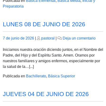
Publicada en
Básica Elemental
,
Básica Media
,
Inicial y
Preparatoria
LUNES 08 DE JUNIO DE 2026
Publicado
Publicado
en
7 de junio de 2026
|
pastoral
|
Deja un comentario
el
el
LUNE
08
Iniciamos nuestra oración diciendo juntos, en el Nombre del
DE
Padre, del Hijo y del Espíritu Santo. Amen. Oramos por
JUNI
nuestros familiares y amigos enfermos, especialmente por
DE
la salud de la…[...]
2026
Publicada en
Bachillerato
,
Básica Superior
JUEVES 04 DE JUNIO DE 2026