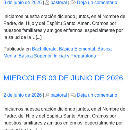
Publicado
Publicado
en
3 de junio de 2026
|
pastoral
|
Deja un comentario
el
el
JUEV
04
Iniciamos nuestra oración diciendo juntos, en el Nombre del
DE
Padre, del Hijo y del Espíritu Santo. Amen. Oramos por
JUNI
nuestros familiares y amigos enfermos, especialmente por
DE
la salud de la…[...]
2026
Publicada en
Bachillerato
,
Básica Elemental
,
Básica
Media
,
Básica Superior
,
Inicial y Preparatoria
MIERCOLES 03 DE JUNIO DE 2026
Publicado
Publicado
en
2 de junio de 2026
|
pastoral
|
Deja un comentario
el
el
MIER
03
Iniciamos nuestra oración diciendo juntos, en el Nombre del
DE
Padre, del Hijo y del Espíritu Santo. Amen. Oramos por
JUNI
nuestros familiares y amigos enfermos, especialmente por
DE
la salud de la…[...]