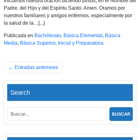
26
Iniciamos nuestra oración diciendo juntos, en el Nombre del
DE
Padre, del Hijo y del Espíritu Santo. Amen. Oramos por
MA
nuestros familiares y amigos enfermos, especialmente por
DE
la salud de la…[...]
202
Publicada en
Bachillerato
,
Básica Elemental
,
Básica
Media
,
Básica Superior
,
Inicial y Preparatoria
Navegación
Entradas anteriores
de
entradas
Search