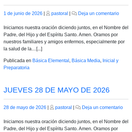
Publicado
Publicado
en
1 de junio de 2026
|
pastoral
|
Deja un comentario
el
el
MAR
02
Iniciamos nuestra oración diciendo juntos, en el Nombre del
DE
Padre, del Hijo y del Espíritu Santo. Amen. Oramos por
JUNI
nuestros familiares y amigos enfermos, especialmente por
DE
la salud de la…[...]
2026
Publicada en
Básica Elemental
,
Básica Media
,
Inicial y
Preparatoria
JUEVES 28 DE MAYO DE 2026
Publicado
Publicado
en
28 de mayo de 2026
|
pastoral
|
Deja un comentario
el
el
JUE
28
Iniciamos nuestra oración diciendo juntos, en el Nombre del
DE
Padre, del Hijo y del Espíritu Santo. Amen. Oramos por