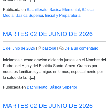
2026
Publicada en
Bachillerato
,
Básica Elemental
,
Básica
Media
,
Básica Superior
,
Inicial y Preparatoria
MARTES 02 DE JUNIO DE 2026
Publicado
Publicado
en
1 de junio de 2026
|
pastoral
|
Deja un comentario
el
el
MAR
02
Iniciamos nuestra oración diciendo juntos, en el Nombre del
DE
Padre, del Hijo y del Espíritu Santo. Amen. Oramos por
JUNI
nuestros familiares y amigos enfermos, especialmente por
DE
la salud de la…[...]
2026
Publicada en
Bachillerato
,
Básica Superior
MARTES 02 DE JUNIO DE 2026