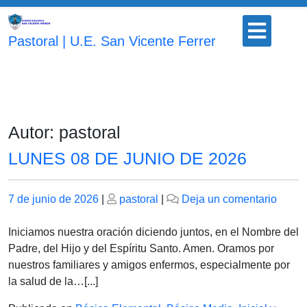
Saltar
Botón
al
para
Pastoral | U.E. San Vicente Ferrer
contenido
abrir
Autor:
pastoral
LUNES 08 DE JUNIO DE 2026
Publicado
Publicado
en
7 de junio de 2026
|
pastoral
|
Deja un comentario
el
el
LUNE
08
Iniciamos nuestra oración diciendo juntos, en el Nombre del
DE
Padre, del Hijo y del Espíritu Santo. Amen. Oramos por
JUNI
nuestros familiares y amigos enfermos, especialmente por
DE
la salud de la…[...]
2026