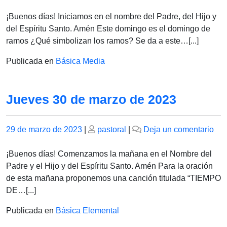
el
el
Vie
31
¡Buenos días! Iniciamos en el nombre del Padre, del Hijo y
de
del Espíritu Santo. Amén Este domingo es el domingo de
ma
ramos ¿Qué simbolizan los ramos? Se da a este…[...]
202
Publicada en
Básica Media
Jueves 30 de marzo de 2023
Publicado
Publicado
en
29 de marzo de 2023
|
pastoral
|
Deja un comentario
el
el
Ju
30
¡Buenos días! Comenzamos la mañana en el Nombre del
de
Padre y el Hijo y del Espíritu Santo. Amén Para la oración
ma
de esta mañana proponemos una canción titulada “TIEMPO
de
DE…[...]
202
Publicada en
Básica Elemental