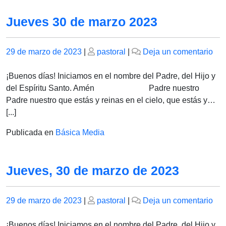
Jueves 30 de marzo 2023
Publicado
Publicado
en
29 de marzo de 2023
|
pastoral
|
Deja un comentario
el
el
Ju
30
¡Buenos días! Iniciamos en el nombre del Padre, del Hijo y
de
del Espíritu Santo. Amén Padre nuestro
ma
Padre nuestro que estás y reinas en el cielo, que estás y…
202
[...]
Publicada en
Básica Media
Jueves, 30 de marzo de 2023
Publicado
Publicado
en
29 de marzo de 2023
|
pastoral
|
Deja un comentario
el
el
Jue
30
¡Buenos días! Iniciamos en el nombre del Padre, del Hijo y