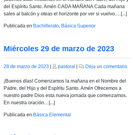
de
del Espíritu Santo. Amén CADA MAÑANA Cada mañana
ma
sales al balcón y oteas el horizonte por ver si vuelvo.…[...]
de
Publicada en
Bachillerato
,
Básica Superior
202
Miércoles 29 de marzo de 2023
Publicado
Publicado
en
28 de marzo de 2023
|
pastoral
|
Deja un comentario
el
el
Mié
29
¡Buenos días! Comenzamos la mañana en el Nombre del
de
Padre, del Hijo y del Espíritu Santo. Amén Ofrecemos a
ma
nuestro padre Dios esta nueva jornada que comenzamos.
de
En nuestra oración…[...]
202
Publicada en
Básica Elemental