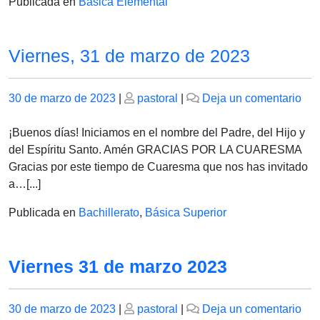
Publicada en
Básica Elemental
Viernes, 31 de marzo de 2023
Publicado
Publicado
en
30 de marzo de 2023
|
pastoral
|
Deja un comentario
el
el
Vie
31
¡Buenos días! Iniciamos en el nombre del Padre, del Hijo y
de
del Espíritu Santo. Amén GRACIAS POR LA CUARESMA
mar
Gracias por este tiempo de Cuaresma que nos has invitado
de
a…[...]
202
Publicada en
Bachillerato
,
Básica Superior
Viernes 31 de marzo 2023
Publicado
Publicado
en
30 de marzo de 2023
|
pastoral
|
Deja un comentario