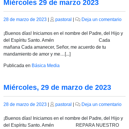
Miércoles 29 de marzo 2023
Publicado
Publicado
en
28 de marzo de 2023
|
pastoral
|
Deja un comentario
el
el
Mié
29
¡Buenos días! Iniciamos en el nombre del Padre, del Hijo y
de
del Espíritu Santo. Amén Cada
ma
mañana Cada amanecer, Señor, me acuerdo de tu
202
mandamiento de amor y me…[...]
Publicada en
Básica Media
Miércoles, 29 de marzo de 2023
Publicado
Publicado
en
28 de marzo de 2023
|
pastoral
|
Deja un comentario
el
el
Mié
29
¡Buenos días! Iniciamos en el nombre del Padre, del Hijo y
de
del Espíritu Santo. Amén REPARA NUESTRO