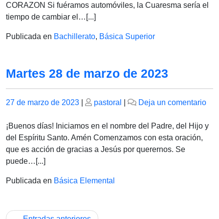
ma
CORAZON Si fuéramos automóviles, la Cuaresma sería el
de
tiempo de cambiar el…[...]
202
Publicada en
Bachillerato
,
Básica Superior
Martes 28 de marzo de 2023
Publicado
Publicado
en
27 de marzo de 2023
|
pastoral
|
Deja un comentario
el
el
Mar
28
¡Buenos días! Iniciamos en el nombre del Padre, del Hijo y
de
del Espíritu Santo. Amén Comenzamos con esta oración,
ma
que es acción de gracias a Jesús por querernos. Se
de
puede…[...]
202
Publicada en
Básica Elemental
Navegación
Entradas anteriores