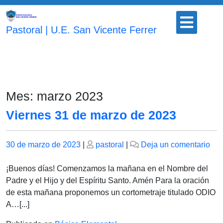
Saltar
Botón
al
para
Pastoral | U.E. San Vicente Ferrer
contenido
abrir
Mes:
marzo 2023
Viernes 31 de marzo de 2023
Publicado
Publicado
en
30 de marzo de 2023
|
pastoral
|
Deja un comentario
el
el
Vie
31
¡Buenos días! Comenzamos la mañana en el Nombre del
de
Padre y el Hijo y del Espíritu Santo. Amén Para la oración
ma
de esta mañana proponemos un cortometraje titulado ODIO
de
A…[...]
202