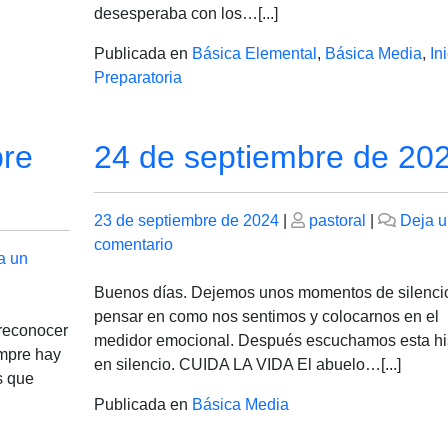
DE
desesperaba con los…[...]
2024
Publicada en
Básica Elemental
,
Básica Media
,
Ini
Preparatoria
bre
24 de septiembre de 20
Publicado
Publicado
23 de septiembre de 2024
|
pastoral
|
Deja u
el
en
el
comentario
a un
24
de
Buenos días. Dejemos unos momentos de silenci
septiembre
pensar en como nos sentimos y colocarnos en el
reconocer
de
medidor emocional. Después escuchamos esta his
empre hay
2024
en silencio. CUIDA LA VIDA El abuelo…[...]
s que
Publicada en
Básica Media