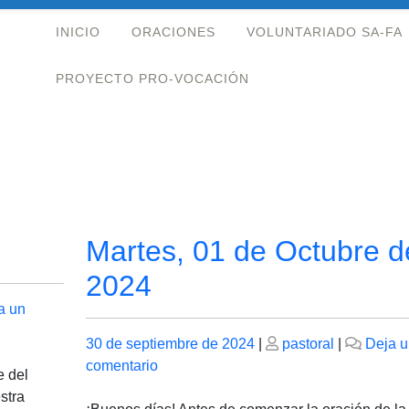
INICIO
ORACIONES
VOLUNTARIADO SA-FA
PROYECTO PRO-VOCACIÓN
Martes, 01 de Octubre d
2024
a un
Publicado
Publicado
30 de septiembre de 2024
|
pastoral
|
Deja u
el
en
el
comentario
e del
Martes,
stra
01