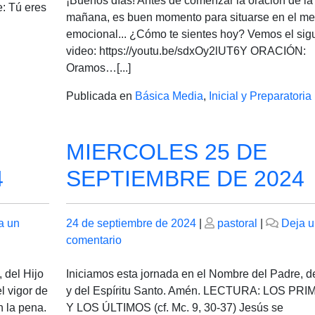
¡Buenos días! Antes de comenzar la oración de la
e: Tú eres
de
mañana, es buen momento para situarse en el me
Octubre
emocional... ¿Cómo te sientes hoy? Vemos el sig
de
video: https://youtu.be/sdxOy2lUT6Y ORACIÓN:
2024
Oramos…[...]
Publicada en
Básica Media
,
Inicial y Preparatoria
MIERCOLES 25 DE
4
SEPTIEMBRE DE 2024
Publicado
Publicado
a un
24 de septiembre de 2024
|
pastoral
|
Deja u
el
en
el
comentario
MIERCOLES
25
 del Hijo
Iniciamos esta jornada en el Nombre del Padre, de
DE
l vigor de
y del Espíritu Santo. Amén. LECTURA: LOS PR
SEPTIEMBRE
 la pena.
Y LOS ÚLTIMOS (cf. Mc. 9, 30-37) Jesús se