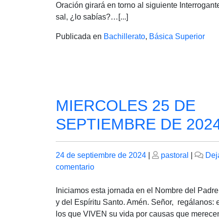
de
Oración girará en torno al siguiente Interrogant
2024
sal, ¿lo sabías?…[...]
Publicada en
Bachillerato
,
Básica Superior
MIERCOLES 25 DE
SEPTIEMBRE DE 202
Publicado
Publicado
24 de septiembre de 2024
|
pastoral
|
Dej
el
en
el
comentario
MIERCOLES
25
Iniciamos esta jornada en el Nombre del Padre,
DE
y del Espíritu Santo. Amén. Señor, regálanos: e
SEPTIEMBRE
los que VIVEN su vida por causas que merecen