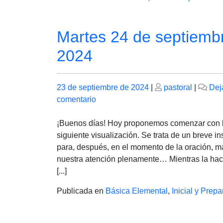
Martes 24 de septiemb
2024
Publicado
Publicado
23 de septiembre de 2024
|
pastoral
|
Dej
el
en
el
comentario
Martes
24
¡Buenos días! Hoy proponemos comenzar con 
de
siguiente visualización. Se trata de un breve in
septiembre
para, después, en el momento de la oración, m
de
nuestra atención plenamente… Mientras la h
2024
[...]
Publicada en
Básica Elemental
,
Inicial y Prepa