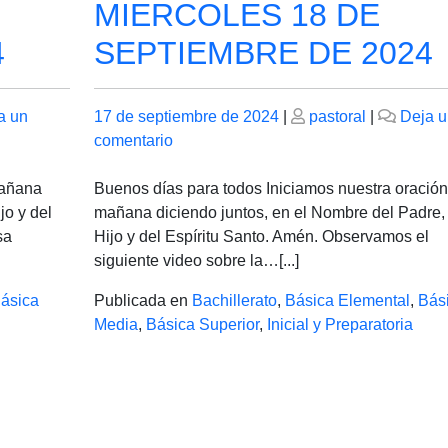
MIERCOLES 18 DE
4
SEPTIEMBRE DE 2024
Publicado
Publicado
a un
17 de septiembre de 2024
|
pastoral
|
Deja u
el
en
el
comentario
MIERCOLES
18
mañana
Buenos días para todos Iniciamos nuestra oración
DE
jo y del
mañana diciendo juntos, en el Nombre del Padre,
SEPTIEMBRE
sa
Hijo y del Espíritu Santo. Amén. Observamos el
DE
siguiente video sobre la…[...]
2024
ásica
Publicada en
Bachillerato
,
Básica Elemental
,
Bás
Media
,
Básica Superior
,
Inicial y Preparatoria