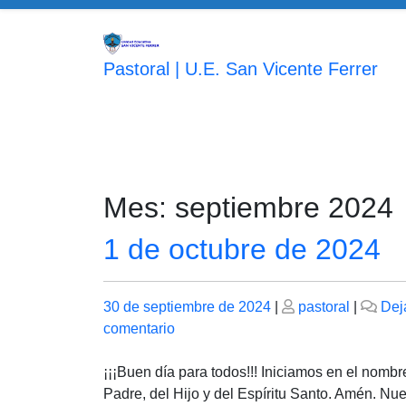
Saltar
al
contenido
Pastoral | U.E. San Vicente Ferrer
Mes:
septiembre 2024
1 de octubre de 2024
Publicado
Publicado
30 de septiembre de 2024
|
pastoral
|
Dej
el
en
el
comentario
1
de
¡¡¡Buen día para todos!!! Iniciamos en el nombr
octubre
Padre, del Hijo y del Espíritu Santo. Amén. Nue