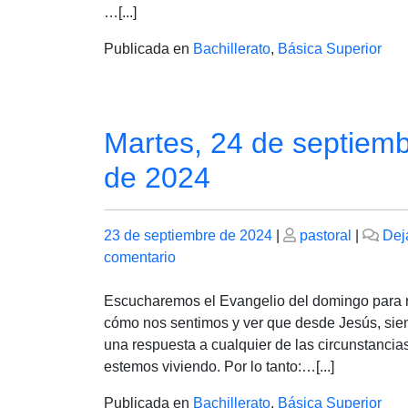
DE
…[...]
2024
Publicada en
Bachillerato
,
Básica Superior
Martes, 24 de septiem
de 2024
Publicado
Publicado
23 de septiembre de 2024
|
pastoral
|
Dej
el
en
el
comentario
Martes,
24
Escucharemos el Evangelio del domingo para 
de
cómo nos sentimos y ver que desde Jesús, si
septiembre
una respuesta a cualquier de las circunstancia
de
estemos viviendo. Por lo tanto:…[...]
2024
Publicada en
Bachillerato
,
Básica Superior