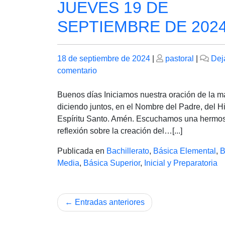
JUEVES 19 DE
SEPTIEMBRE DE 202
Publicado
Publicado
18 de septiembre de 2024
|
pastoral
|
Dej
el
en
el
comentario
JUEVES
19
Buenos días Iniciamos nuestra oración de la 
DE
diciendo juntos, en el Nombre del Padre, del Hi
SEPTIEMBRE
Espíritu Santo. Amén. Escuchamos una hermo
DE
reflexión sobre la creación del…[...]
2024
Publicada en
Bachillerato
,
Básica Elemental
,
B
Media
,
Básica Superior
,
Inicial y Preparatoria
Navegación
Entradas anteriores
de