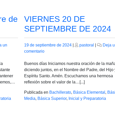
re de
VIERNES 20 DE
SEPTIEMBRE DE 2024
Publicado
Publicado
a un
19 de septiembre de 2024
|
pastoral
|
Deja u
el
en
el
comentario
VIERNES
20
la
Buenos días Iniciamos nuestra oración de la mañ
DE
stante
diciendo juntos, en el Nombre del Padre, del Hijo 
SEPTIEMBRE
antener
Espíritu Santo. Amén. Escuchamos una hermosa
DE
acemos,…
reflexión sobre el valor de la…[...]
2024
Publicada en
Bachillerato
,
Básica Elemental
,
Bás
ratoria
Media
,
Básica Superior
,
Inicial y Preparatoria