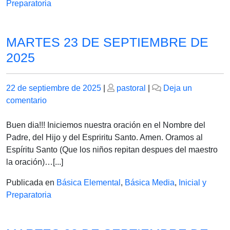
Preparatoria
MARTES 23 DE SEPTIEMBRE DE
2025
Publicado
Publicado
22 de septiembre de 2025
|
pastoral
|
Deja un
el
en
el
comentario
MARTES
23
Buen dia!!! Iniciemos nuestra oración en el Nombre del
DE
Padre, del Hijo y del Espriritu Santo. Amen. Oramos al
SEPTIEMBRE
Espíritu Santo (Que los niños repitan despues del maestro
DE
la oración)…[...]
2025
Publicada en
Básica Elemental
,
Básica Media
,
Inicial y
Preparatoria