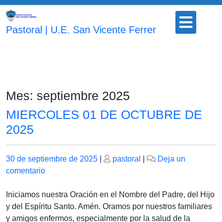
Saltar
Botón
al
para
Pastoral | U.E. San Vicente Ferrer
contenido
abrir
Mes:
septiembre 2025
MIERCOLES 01 DE OCTUBRE DE
2025
Publicado
Publicado
30 de septiembre de 2025
|
pastoral
|
Deja un
el
en
el
comentario
MIERCOLES
01
Iniciamos nuestra Oración en el Nombre del Padre, del Hijo
DE
y del Espíritu Santo. Amén. Oramos por nuestros familiares
OCTUBRE
y amigos enfermos, especialmente por la salud de la