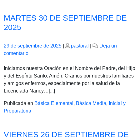
MARTES 30 DE SEPTIEMBRE DE
2025
Publicado
Publicado
29 de septiembre de 2025
|
pastoral
|
Deja un
el
en
el
comentario
MARTES
30
Iniciamos nuestra Oración en el Nombre del Padre, del Hijo
DE
y del Espíritu Santo. Amén. Oramos por nuestros familiares
SEPTIEMBRE
y amigos enfermos, especialmente por la salud de la
DE
Licenciada Nancy…[...]
2025
Publicada en
Básica Elemental
,
Básica Media
,
Inicial y
Preparatoria
VIERNES 26 DE SEPTIEMBRE DE