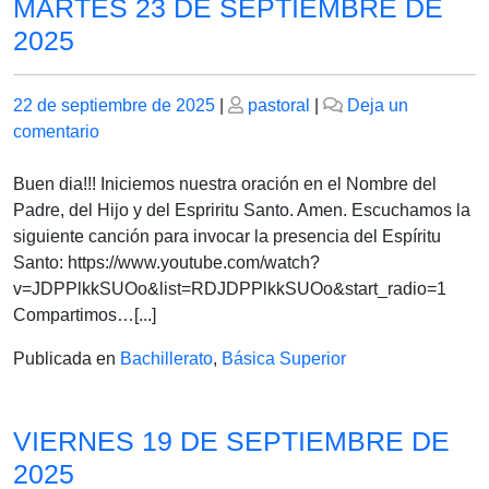
MARTES 23 DE SEPTIEMBRE DE
2025
Publicado
Publicado
22 de septiembre de 2025
|
pastoral
|
Deja un
el
en
el
comentario
MARTES
23
Buen dia!!! Iniciemos nuestra oración en el Nombre del
DE
Padre, del Hijo y del Espriritu Santo. Amen. Escuchamos la
SEPTIEMBRE
siguiente canción para invocar la presencia del Espíritu
DE
Santo: https://www.youtube.com/watch?
2025
v=JDPPlkkSUOo&list=RDJDPPlkkSUOo&start_radio=1
Compartimos…[...]
Publicada en
Bachillerato
,
Básica Superior
VIERNES 19 DE SEPTIEMBRE DE
2025