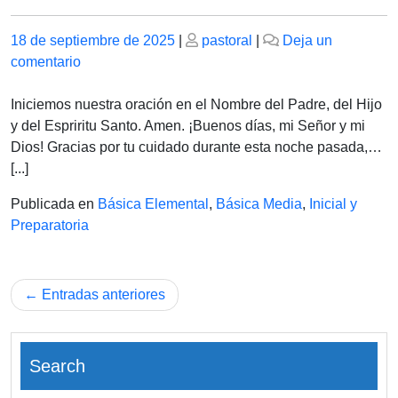
Publicado
Publicado
18 de septiembre de 2025
|
pastoral
|
Deja un
el
en
el
comentario
VIERNES
19
Iniciemos nuestra oración en el Nombre del Padre, del Hijo
DE
y del Espriritu Santo. Amen. ¡Buenos días, mi Señor y mi
SEPTIEMBRE
Dios! Gracias por tu cuidado durante esta noche pasada,…
DE
[...]
2025
Publicada en
Básica Elemental
,
Básica Media
,
Inicial y
Preparatoria
Navegación
Entradas anteriores
de
entradas
Search