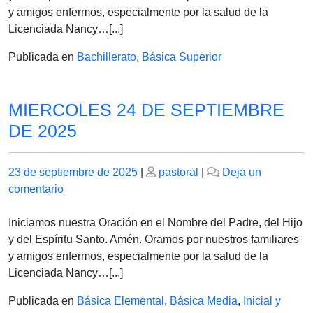
SEPTIEMBRE
y amigos enfermos, especialmente por la salud de la
DE
Licenciada Nancy…[...]
2025
Publicada en
Bachillerato
,
Básica Superior
MIERCOLES 24 DE SEPTIEMBRE
DE 2025
Publicado
Publicado
23 de septiembre de 2025
|
pastoral
|
Deja un
el
en
el
comentario
MIERCOLES
24
Iniciamos nuestra Oración en el Nombre del Padre, del Hijo
DE
y del Espíritu Santo. Amén. Oramos por nuestros familiares
SEPTIEMBRE
y amigos enfermos, especialmente por la salud de la
DE
Licenciada Nancy…[...]
2025
Publicada en
Básica Elemental
,
Básica Media
,
Inicial y