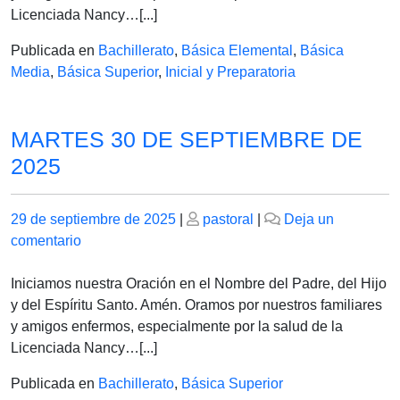
DE
Licenciada Nancy…[...]
2025
Publicada en
Bachillerato
,
Básica Elemental
,
Básica
Media
,
Básica Superior
,
Inicial y Preparatoria
MARTES 30 DE SEPTIEMBRE DE
2025
Publicado
Publicado
29 de septiembre de 2025
|
pastoral
|
Deja un
el
en
el
comentario
MARTES
30
Iniciamos nuestra Oración en el Nombre del Padre, del Hijo
DE
y del Espíritu Santo. Amén. Oramos por nuestros familiares
SEPTIEMBRE
y amigos enfermos, especialmente por la salud de la
DE
Licenciada Nancy…[...]
2025
Publicada en
Bachillerato
,
Básica Superior