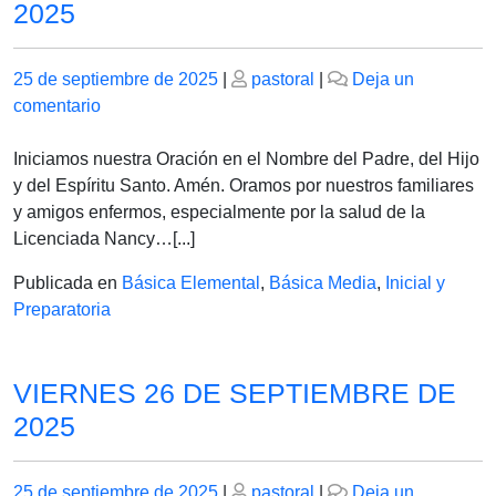
2025
Publicado
Publicado
25 de septiembre de 2025
|
pastoral
|
Deja un
el
en
el
comentario
VIERNES
26
Iniciamos nuestra Oración en el Nombre del Padre, del Hijo
DE
y del Espíritu Santo. Amén. Oramos por nuestros familiares
SEPTIEMBRE
y amigos enfermos, especialmente por la salud de la
DE
Licenciada Nancy…[...]
2025
Publicada en
Básica Elemental
,
Básica Media
,
Inicial y
Preparatoria
VIERNES 26 DE SEPTIEMBRE DE
2025
Publicado
Publicado
25 de septiembre de 2025
|
pastoral
|
Deja un