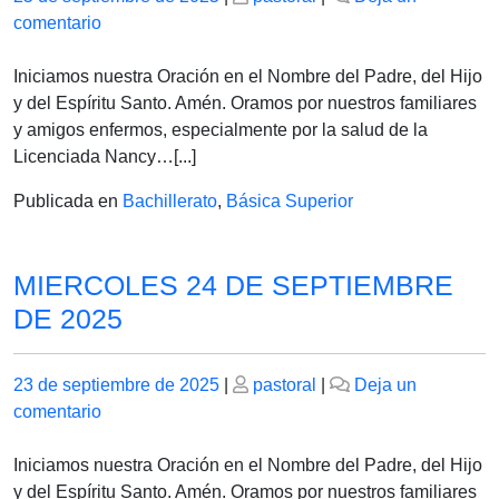
el
en
el
comentario
VIERNES
26
Iniciamos nuestra Oración en el Nombre del Padre, del Hijo
DE
y del Espíritu Santo. Amén. Oramos por nuestros familiares
SEPTIEMBRE
y amigos enfermos, especialmente por la salud de la
DE
Licenciada Nancy…[...]
2025
Publicada en
Bachillerato
,
Básica Superior
MIERCOLES 24 DE SEPTIEMBRE
DE 2025
Publicado
Publicado
23 de septiembre de 2025
|
pastoral
|
Deja un
el
en
el
comentario
MIERCOLES
24
Iniciamos nuestra Oración en el Nombre del Padre, del Hijo
DE
y del Espíritu Santo. Amén. Oramos por nuestros familiares