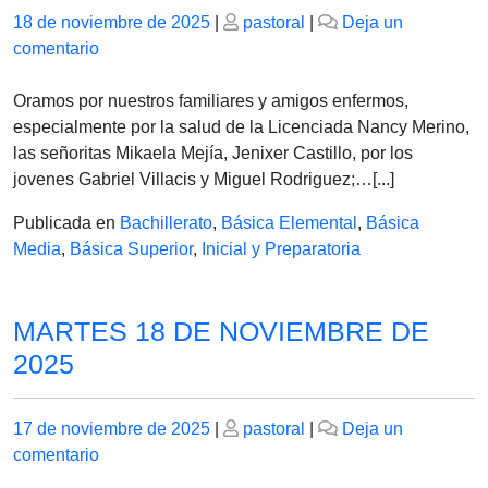
Publicado
Publicado
18 de noviembre de 2025
|
pastoral
|
Deja un
el
en
el
comentario
MIERCOLES
19
Oramos por nuestros familiares y amigos enfermos,
DE
especialmente por la salud de la Licenciada Nancy Merino,
NOVIEMBRE
las señoritas Mikaela Mejía, Jenixer Castillo, por los
DE
jovenes Gabriel Villacis y Miguel Rodriguez;…[...]
2025
Publicada en
Bachillerato
,
Básica Elemental
,
Básica
Media
,
Básica Superior
,
Inicial y Preparatoria
MARTES 18 DE NOVIEMBRE DE
2025
Publicado
Publicado
17 de noviembre de 2025
|
pastoral
|
Deja un
el
en
el
comentario
MARTES