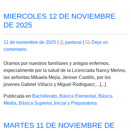
MIERCOLES 12 DE NOVIEMBRE
DE 2025
Publicado
Publicado
11 de noviembre de 2025
|
pastoral
|
Deja un
el
en
el
comentario
MIERCOLES
12
Oramos por nuestros familiares y amigos enfermos,
DE
especialmente por la salud de la Licenciada Nancy Merino,
NOVIEMBRE
las señoritas Mikaela Mejía, Jenixer Castillo, por los
DE
jovenes Gabriel Villacis y Miguel Rodriguez;…[...]
2025
Publicada en
Bachillerato
,
Básica Elemental
,
Básica
Media
,
Básica Superior
,
Inicial y Preparatoria
MARTES 11 DE NOVIEMBRE DE