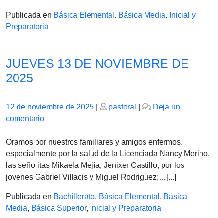
2025
Publicada en
Básica Elemental
,
Básica Media
,
Inicial y
Preparatoria
JUEVES 13 DE NOVIEMBRE DE
2025
Publicado
Publicado
12 de noviembre de 2025
|
pastoral
|
Deja un
el
en
el
comentario
JUEVES
13
Oramos por nuestros familiares y amigos enfermos,
DE
especialmente por la salud de la Licenciada Nancy Merino,
NOVIEMBRE
las señoritas Mikaela Mejía, Jenixer Castillo, por los
DE
jovenes Gabriel Villacis y Miguel Rodriguez;…[...]
2025
Publicada en
Bachillerato
,
Básica Elemental
,
Básica
Media
,
Básica Superior
,
Inicial y Preparatoria