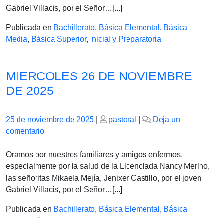
DE
Gabriel Villacis, por el Señor…[...]
2025
Publicada en
Bachillerato
,
Básica Elemental
,
Básica
Media
,
Básica Superior
,
Inicial y Preparatoria
MIERCOLES 26 DE NOVIEMBRE
DE 2025
Publicado
Publicado
25 de noviembre de 2025
|
pastoral
|
Deja un
el
en
el
comentario
MIERCOLES
26
Oramos por nuestros familiares y amigos enfermos,
DE
especialmente por la salud de la Licenciada Nancy Merino,
NOVIEMBRE
las señoritas Mikaela Mejía, Jenixer Castillo, por el joven
DE
Gabriel Villacis, por el Señor…[...]
2025
Publicada en
Bachillerato
,
Básica Elemental
,
Básica