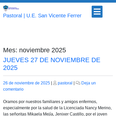
Saltar
Botón
al
para
Pastoral | U.E. San Vicente Ferrer
contenido
abrir
Mes:
noviembre 2025
JUEVES 27 DE NOVIEMBRE DE
2025
Publicado
Publicado
26 de noviembre de 2025
|
pastoral
|
Deja un
el
en
el
comentario
JUEVES
27
Oramos por nuestros familiares y amigos enfermos,
DE
especialmente por la salud de la Licenciada Nancy Merino,
NOVIEMBRE
las señoritas Mikaela Mejía, Jenixer Castillo, por el joven