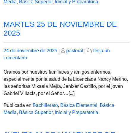
Media
,
Básica Superior
,
Inicial y Preparatoria
MARTES 25 DE NOVIEMBRE DE
2025
Publicado
Publicado
24 de noviembre de 2025
|
pastoral
|
Deja un
el
en
el
comentario
MARTES
25
Oramos por nuestros familiares y amigos enfermos,
DE
especialmente por la salud de la Licenciada Nancy Merino,
NOVIEMBRE
las señoritas Mikaela Mejía, Jenixer Castillo, por el joven
DE
Gabriel Villacis, por el Señor…[...]
2025
Publicada en
Bachillerato
,
Básica Elemental
,
Básica
Media
,
Básica Superior
,
Inicial y Preparatoria