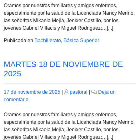
18
Oramos por nuestros familiares y amigos enfermos,
DE
especialmente por la salud de la Licenciada Nancy Merino,
NOVIEMBRE
las señoritas Mikaela Mejía, Jenixer Castillo, por los
DE
jovenes Gabriel Villacis y Miguel Rodriguez;…[...]
2025
Publicada en
Bachillerato
,
Básica Superior
MARTES 18 DE NOVIEMBRE DE
2025
Publicado
Publicado
17 de noviembre de 2025
|
pastoral
|
Deja un
el
en
el
comentario
MARTES
18
Oramos por nuestros familiares y amigos enfermos,
DE
especialmente por la salud de la Licenciada Nancy Merino,
NOVIEMBRE
las señoritas Mikaela Mejía, Jenixer Castillo, por los
DE
jovenes Gabriel Villacis y Miguel Rodriguez;…[...]