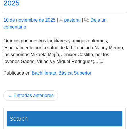
2025
Publicado
Publicado
10 de noviembre de 2025
|
pastoral
|
Deja un
el
en
el
comentario
MARTES
11
Oramos por nuestros familiares y amigos enfermos,
DE
especialmente por la salud de la Licenciada Nancy Merino,
NOVIEMBRE
las señoritas Mikaela Mejía, Jenixer Castillo, por los
DE
jovenes Gabriel Villacis y Miguel Rodriguez;…[...]
2025
Publicada en
Bachillerato
,
Básica Superior
Navegación
Entradas anteriores
de
entradas
Search