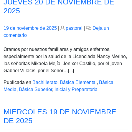
JUEVES 20 DE NOVIEMBRE DE
2025
Publicado
Publicado
19 de noviembre de 2025
|
pastoral
|
Deja un
el
en
el
comentario
JUEVES
20
Oramos por nuestros familiares y amigos enfermos,
DE
especialmente por la salud de la Licenciada Nancy Merino,
NOVIEMBRE
las señoritas Mikaela Mejía, Jenixer Castillo, por el joven
DE
Gabriel Villacis, por el Señor…[...]
2025
Publicada en
Bachillerato
,
Básica Elemental
,
Básica
Media
,
Básica Superior
,
Inicial y Preparatoria
MIERCOLES 19 DE NOVIEMBRE
DE 2025