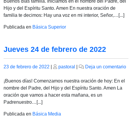
24
Buenos días familia. Iniciamos en el nombre del Padre, del
D
Hijo y del Espíritu Santo. Amen En nuestra oración de
F
familia te decimos: Hay una voz en mi interior, Señor,…[...]
Publicada en
Básica Superior
Jueves 24 de febrero de 2022
Publicado
Publicado
en
23 de febrero de 2022
|
pastoral
|
Deja un comentario
el
el
Ju
24
¡Buenos días! Comenzamos nuestra oración de hoy: En el
de
nombre del Padre, del Hijo y del Espíritu Santo. Amen La
fe
oración que vamos a hacer esta mañana, es un
de
Padrenuestro…[...]
20
Publicada en
Básica Media