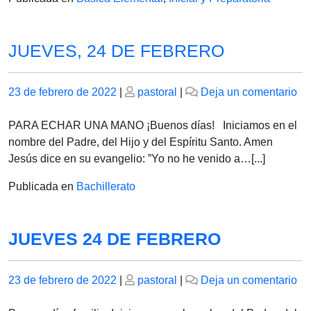
JUEVES, 24 DE FEBRERO
Publicado
Publicado
en
23 de febrero de 2022
|
pastoral
|
Deja un comentario
el
el
JU
24
PARA ECHAR UNA MANO ¡Buenos días! Iniciamos en el
D
nombre del Padre, del Hijo y del Espíritu Santo. Amen
F
Jesús dice en su evangelio: ”Yo no he venido a…[...]
Publicada en
Bachillerato
JUEVES 24 DE FEBRERO
Publicado
Publicado
en
23 de febrero de 2022
|
pastoral
|
Deja un comentario
el
el
J