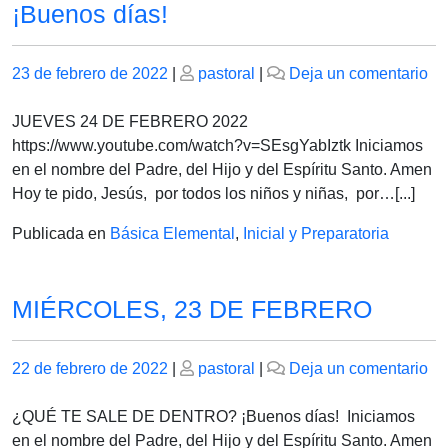
¡Buenos días!
Publicado
Publicado
en
23 de febrero de 2022
|
pastoral
|
Deja un comentario
el
el
¡B
día
JUEVES 24 DE FEBRERO 2022
https://www.youtube.com/watch?v=SEsgYabIztk Iniciamos
en el nombre del Padre, del Hijo y del Espíritu Santo. Amen
Hoy te pido, Jesús, por todos los niños y niñas, por…[...]
Publicada en
Básica Elemental
,
Inicial y Preparatoria
MIÉRCOLES, 23 DE FEBRERO
Publicado
Publicado
en
22 de febrero de 2022
|
pastoral
|
Deja un comentario
el
el
MI
23
¿QUÉ TE SALE DE DENTRO? ¡Buenos días! Iniciamos
D
en el nombre del Padre, del Hijo y del Espíritu Santo. Amen