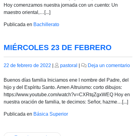
F
Hoy comenzamos nuestra jornada con un cuento: Un
maestro oriental,…[...]
Publicada en
Bachillerato
MIÉRCOLES 23 DE FEBRERO
Publicado
Publicado
en
22 de febrero de 2022
|
pastoral
|
Deja un comentario
el
el
M
23
Buenos días familia Iniciamos ene l nombre del Padre, del
D
hijo y del Espíritu Santo. Amen Altruismo: corto dibujos:
F
https://www.youtube.com/watch?v=CXRtqZgxWEQ Hoy en
nuestra oración de familia, te decimos: Señor, hazme…[...]
Publicada en
Básica Superior