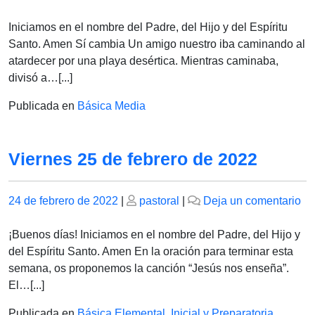
el
el
Vi
25
Iniciamos en el nombre del Padre, del Hijo y del Espíritu
de
Santo. Amen Sí cambia Un amigo nuestro iba caminando al
fe
atardecer por una playa desértica. Mientras caminaba,
de
divisó a…[...]
20
Publicada en
Básica Media
Viernes 25 de febrero de 2022
Publicado
Publicado
en
24 de febrero de 2022
|
pastoral
|
Deja un comentario
el
el
Vi
25
¡Buenos días! Iniciamos en el nombre del Padre, del Hijo y
de
del Espíritu Santo. Amen En la oración para terminar esta
fe
semana, os proponemos la canción “Jesús nos enseña”.
de
El…[...]
20
Publicada en
Básica Elemental
,
Inicial y Preparatoria