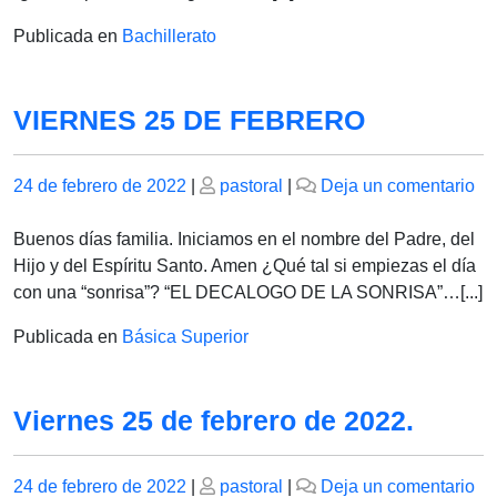
T
Publicada en
Bachillerato
C
VIERNES 25 DE FEBRERO
Publicado
Publicado
en
24 de febrero de 2022
|
pastoral
|
Deja un comentario
el
el
VI
25
Buenos días familia. Iniciamos en el nombre del Padre, del
D
Hijo y del Espíritu Santo. Amen ¿Qué tal si empiezas el día
F
con una “sonrisa”? “EL DECALOGO DE LA SONRISA”…[...]
Publicada en
Básica Superior
Viernes 25 de febrero de 2022.
Publicado
Publicado
en
24 de febrero de 2022
|
pastoral
|
Deja un comentario