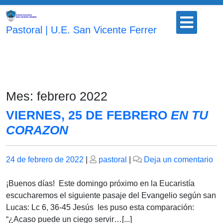
Saltar
Botón
al
para
Pastoral | U.E. San Vicente Ferrer
contenido
abrir
Mes:
febrero 2022
VIERNES, 25 DE FEBRERO
EN TU
CORAZON
Publicado
Publicado
en
24 de febrero de 2022
|
pastoral
|
Deja un comentario
el
el
VI
25
¡Buenos días! Este domingo próximo en la Eucaristía
D
escucharemos el siguiente pasaje del Evangelio según san
F
Lucas: Lc 6, 36-45 Jesús les puso esta comparación:
E
“¿Acaso puede un ciego servir…[...]