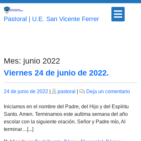
Saltar
Botón
al
para
Pastoral | U.E. San Vicente Ferrer
contenido
abrir
Mes:
junio 2022
Viernes 24 de junio de 2022.
Publicado
Publicado
en
24 de junio de 2022
|
pastoral
|
Deja un comentario
el
el
Vier
24
Iniciamos en el nombre del Padre, del Hijo y del Espíritu
de
Santo. Amen. Terminamos este aultima semana del año
juni
escolar con la siguiente oración. Señor y Padre mío, Al
de
terminar…[...]
2022