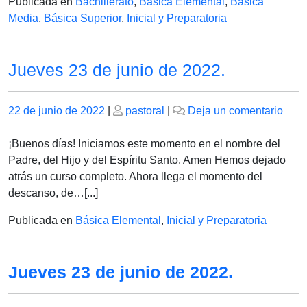
Publicada en
Bachillerato
,
Básica Elemental
,
Básica
Media
,
Básica Superior
,
Inicial y Preparatoria
Jueves 23 de junio de 2022.
Publicado
Publicado
en
22 de junio de 2022
|
pastoral
|
Deja un comentario
el
el
Juev
23
¡Buenos días! Iniciamos este momento en el nombre del
de
Padre, del Hijo y del Espíritu Santo. Amen Hemos dejado
junio
atrás un curso completo. Ahora llega el momento del
de
descanso, de…[...]
2022
Publicada en
Básica Elemental
,
Inicial y Preparatoria
Jueves 23 de junio de 2022.