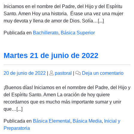
21
Iniciamos en el nombre del Padre, del Hijo y del Espíritu
DE
Santo. Amen Hoy una historia. Érase una vez una mujer
JUN
muy devota y llena de amor de Dios. Solía…[...]
Publicada en
Bachillerato
,
Básica Superior
Martes 21 de junio de 2022
Publicado
Publicado
en
20 de junio de 2022
|
pastoral
|
Deja un comentario
el
el
Mart
21
¡Buenos días! Iniciamos en el nomnbre del Padre, del Hijo y
de
del Espíritu Santo. Amen La oración de hoy quiere
juni
recordarnos que es mucho más importante sumar y unir
de
que…[...]
202
Publicada en
Básica Elemental
,
Básica Media
,
Inicial y
Preparatoria