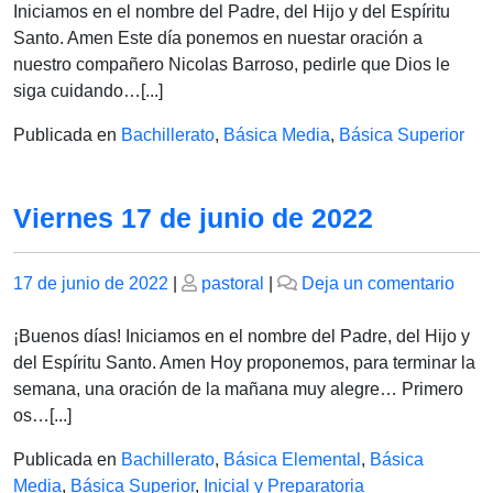
20
Iniciamos en el nombre del Padre, del Hijo y del Espíritu
de
Santo. Amen Este día ponemos en nuestar oración a
junio
nuestro compañero Nicolas Barroso, pedirle que Dios le
de
siga cuidando…[...]
2022
Publicada en
Bachillerato
,
Básica Media
,
Básica Superior
Viernes 17 de junio de 2022
Publicado
Publicado
en
17 de junio de 2022
|
pastoral
|
Deja un comentario
el
el
Vier
17
¡Buenos días! Iniciamos en el nombre del Padre, del Hijo y
de
del Espíritu Santo. Amen Hoy proponemos, para terminar la
juni
semana, una oración de la mañana muy alegre… Primero
de
os…[...]
202
Publicada en
Bachillerato
,
Básica Elemental
,
Básica
Media
,
Básica Superior
,
Inicial y Preparatoria