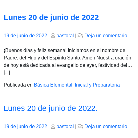
Lunes 20 de junio de 2022
Publicado
Publicado
en
19 de junio de 2022
|
pastoral
|
Deja un comentario
el
el
Lun
20
¡Buenos días y feliz semana! Iniciamos en el nombre del
de
Padre, del Hijo y del Espíritu Santo. Amen Nuestra oración
juni
de hoy está dedicada al evangelio de ayer, festividad del…
de
[...]
202
Publicada en
Básica Elemental
,
Inicial y Preparatoria
Lunes 20 de junio de 2022.
Publicado
Publicado
en
19 de junio de 2022
|
pastoral
|
Deja un comentario
el
el
Lune