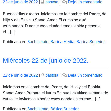
Publicado
Publicado
en
22 de junio de 2022
|
pastoral
|
Deja un comentario
el
el
Jue
23
Buenos días a todos. Iniciamos en le nombre del Padre, del
de
Hijo y del Espíritu Santo. Amen El curso se está
juni
terminando. Durante todo el año hemos tenido presente
de
el…[...]
2022
Publicada en
Bachillerato
,
Básica Media
,
Básica Superior
Miércoles 22 de junio de 2022.
Publicado
Publicado
en
22 de junio de 2022
|
pastoral
|
Deja un comentario
el
el
Miér
22
Iniciamos en el nombre del Padre, del Hijo y del Espíritu
de
Santo. Amen Prepara el futuro En nuestra última semana de
junio
curso, te invitamos a soñar estés donde estés este…[...]
de
Publicada en
Bachillerato
,
Básica Superior
2022