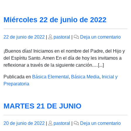
Miércoles 22 de junio de 2022
Publicado
Publicado
en
22 de junio de 2022
|
pastoral
|
Deja un comentario
el
el
Miér
22
¡Buenos días! Iniciamos en el nombre del Padre, del Hijo y
de
del Espíritu Santo. Amen En el día de hoy les invitamos a
juni
reflexionar a través de la siguiente canción.…[...]
de
Publicada en
Básica Elemental
,
Básica Media
,
Inicial y
202
Preparatoria
MARTES 21 DE JUNIO
Publicado
Publicado
en
20 de junio de 2022
|
pastoral
|
Deja un comentario
el
el
MAR