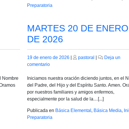
Preparatoria
MARTES 20 DE ENERO
DE 2026
Publicado
Publicado
19 de enero de 2026
|
pastoral
|
Deja un
el
en
el
comentario
MARTES
20
el Nombre
Iniciamos nuestra oración diciendo juntos, en el
DE
. Oramos
del Padre, del Hijo y del Espíritu Santo. Amen. O
ENERO
por nuestros familiares y amigos enfermos,
DE
especialmente por la salud de la…[...]
2026
Publicada en
Básica Elemental
,
Básica Media
,
Ini
Preparatoria