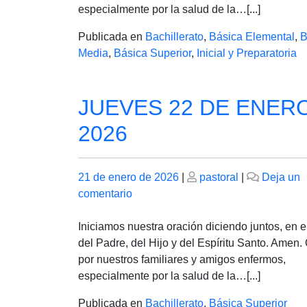
DE
especialmente por la salud de la…[...]
2026
Publicada en
Bachillerato
,
Básica Elemental
,
B
Media
,
Básica Superior
,
Inicial y Preparatoria
JUEVES 22 DE ENER
2026
Publicado
Publicado
21 de enero de 2026
|
pastoral
|
Deja un
el
en
el
comentario
JUEVES
22
Iniciamos nuestra oración diciendo juntos, en 
DE
del Padre, del Hijo y del Espíritu Santo. Amen
ENERO
por nuestros familiares y amigos enfermos,
DE
especialmente por la salud de la…[...]
2026
Publicada en
Bachillerato
,
Básica Superior