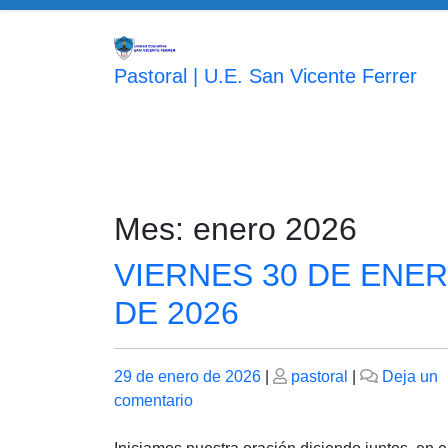
Saltar
al
contenido
Pastoral | U.E. San Vicente Ferrer
Mes:
enero 2026
VIERNES 30 DE ENE
DE 2026
Publicado
Publicado
29 de enero de 2026
|
pastoral
|
Deja un
el
en
el
comentario
VIERNES
30