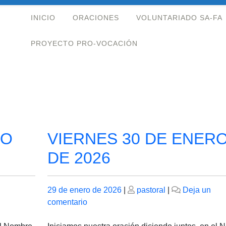
INICIO
ORACIONES
VOLUNTARIADO SA-FA
PROYECTO PRO-VOCACIÓN
RO
VIERNES 30 DE ENER
DE 2026
Publicado
Publicado
29 de enero de 2026
|
pastoral
|
Deja un
el
en
el
comentario
VIERNES
30