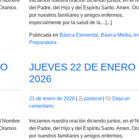
el Nombre
Iniciamos nuestra oración diciendo juntos, en el
DE
. Oramos
del Padre, del Hijo y del Espíritu Santo. Amen. O
ENERO
por nuestros familiares y amigos enfermos,
DE
especialmente por la salud de la…[...]
2026
Publicada en
Básica Elemental
,
Básica Media
,
Ini
Preparatoria
RO
JUEVES 22 DE ENERO
2026
Publicado
Publicado
21 de enero de 2026
|
pastoral
|
Deja un
el
en
el
comentario
JUEVES
22
el Nombre
Iniciamos nuestra oración diciendo juntos, en el
DE
. Oramos
del Padre, del Hijo y del Espíritu Santo. Amen. O
ENERO
por nuestros familiares y amigos enfermos,