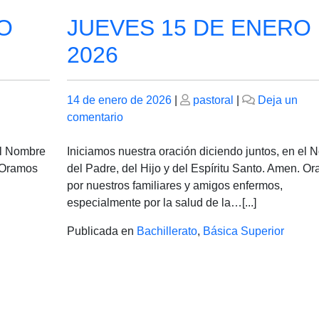
O
JUEVES 15 DE ENERO
2026
Publicado
Publicado
14 de enero de 2026
|
pastoral
|
Deja un
el
en
el
comentario
JUEVES
15
el Nombre
Iniciamos nuestra oración diciendo juntos, en el
DE
. Oramos
del Padre, del Hijo y del Espíritu Santo. Amen. O
ENERO
por nuestros familiares y amigos enfermos,
DE
especialmente por la salud de la…[...]
2026
Publicada en
Bachillerato
,
Básica Superior