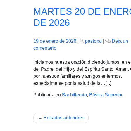
MARTES 20 DE ENER
DE 2026
Publicado
Publicado
19 de enero de 2026
|
pastoral
|
Deja un
el
en
el
comentario
MARTES
20
Iniciamos nuestra oración diciendo juntos, en 
DE
del Padre, del Hijo y del Espíritu Santo. Amen
ENERO
por nuestros familiares y amigos enfermos,
DE
especialmente por la salud de la…[...]
2026
Publicada en
Bachillerato
,
Básica Superior
Navegación
Entradas anteriores
de