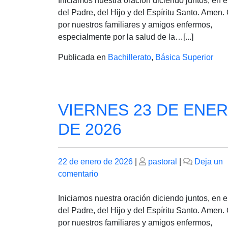
Iniciamos nuestra oración diciendo juntos, en 
DE
del Padre, del Hijo y del Espíritu Santo. Amen
ENERO
por nuestros familiares y amigos enfermos,
DE
especialmente por la salud de la…[...]
2026
Publicada en
Bachillerato
,
Básica Superior
VIERNES 23 DE ENE
DE 2026
Publicado
Publicado
22 de enero de 2026
|
pastoral
|
Deja un
el
en
el
comentario
VIERNES
23
Iniciamos nuestra oración diciendo juntos, en 
DE
del Padre, del Hijo y del Espíritu Santo. Amen
ENERO
por nuestros familiares y amigos enfermos,