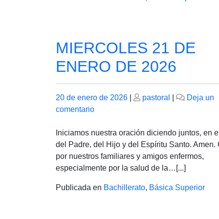
MIERCOLES 21 DE
ENERO DE 2026
Publicado
Publicado
20 de enero de 2026
|
pastoral
|
Deja un
el
en
el
comentario
MIERCOLES
21
Iniciamos nuestra oración diciendo juntos, en 
DE
del Padre, del Hijo y del Espíritu Santo. Amen
ENERO
por nuestros familiares y amigos enfermos,
DE
especialmente por la salud de la…[...]
2026
Publicada en
Bachillerato
,
Básica Superior