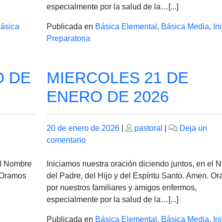
DE
especialmente por la salud de la…[...]
2026
ásica
Publicada en
Básica Elemental
,
Básica Media
,
Ini
Preparatoria
O DE
MIERCOLES 21 DE
ENERO DE 2026
Publicado
Publicado
20 de enero de 2026
|
pastoral
|
Deja un
el
en
el
comentario
MIERCOLES
21
el Nombre
Iniciamos nuestra oración diciendo juntos, en el
DE
. Oramos
del Padre, del Hijo y del Espíritu Santo. Amen. O
ENERO
por nuestros familiares y amigos enfermos,
DE
especialmente por la salud de la…[...]
2026
Publicada en
Básica Elemental
,
Básica Media
,
Ini