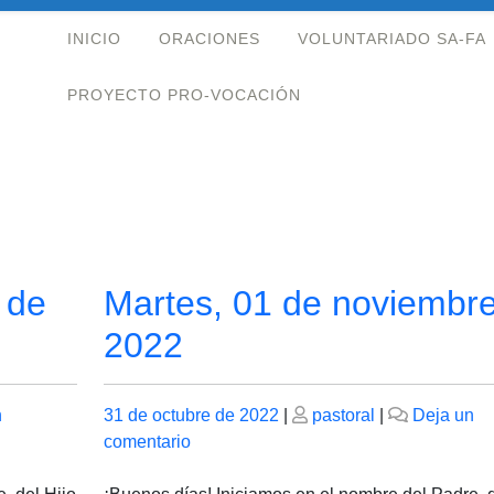
INICIO
ORACIONES
VOLUNTARIADO SA-FA
PROYECTO PRO-VOCACIÓN
 de
Martes, 01 de noviembr
2022
Publicado
Publicado
n
31 de octubre de 2022
|
pastoral
|
Deja un
el
en
el
comentario
Martes,
01