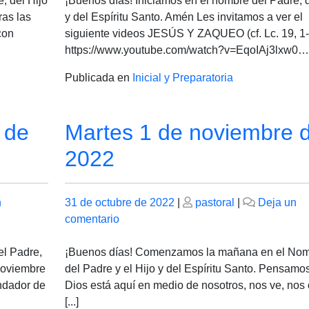
, del Hijo
¡Buenos días! Iniciamos en el nombre del Padre, d
de
ras las
y del Espíritu Santo. Amén Les invitamos a ver el
noviembre
con
siguiente videos JESÚS Y ZAQUEO (cf. Lc. 19, 1-
de
https://www.youtube.com/watch?v=EqoIAj3lxw0…[.
2022
Publicada en
Inicial y Preparatoria
 de
Martes 1 de noviembre 
2022
Publicado
Publicado
n
31 de octubre de 2022
|
pastoral
|
Deja un
el
en
el
comentario
Martes
1
el Padre,
¡Buenos días! Comenzamos la mañana en el No
de
 noviembre
del Padre y el Hijo y del Espíritu Santo. Pensamo
noviembre
ndador de
Dios está aquí en medio de nosotros, nos ve, nos
de
[...]