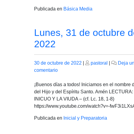
2022.
Publicada en
Básica Media
Lunes, 31 de octubre d
2022
Publicado
Publicado
30 de octubre de 2022
|
pastoral
|
Deja u
el
en
el
comentario
Lunes,
31
¡Buenos días a todos! Iniciamos en el nombre 
de
del Hijo y del Espíritu Santo. Amén LECTURA
octubre
INICUO Y LA VIUDA – (cf. Lc. 18, 1-8)
de
https://www.youtube.com/watch?v=-fwF3i1LXsA
2022
Publicada en
Inicial y Preparatoria