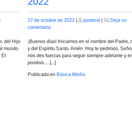
2022
Publicado
Publicado
n
27 de octubre de 2022
|
pastoral
|
Deja un
el
en
el
comentario
Viernes
28
, del Hijo
¡Buenos días! Iniciamos en el nombre del Padre, d
de
 al mundo
y del Espíritu Santo. Amén Hoy te pedimos, Señor
octubre
 El
nos des fuerzas para seguir siempre adelante y e
de
positivo.…[...]
2022
Publicada en
Básica Media