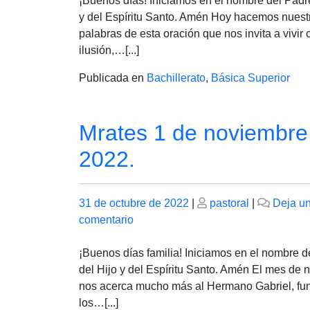
¡Buenos días! Iniciamos en el nombre del Padre
de
y del Espíritu Santo. Amén Hoy hacemos nuest
noviembre
palabras de esta oración que nos invita a vivir 
de
ilusión,…[...]
2022
Publicada en
Bachillerato
,
Básica Superior
Mrates 1 de noviembre
2022.
Publicado
Publicado
31 de octubre de 2022
|
pastoral
|
Deja u
el
en
el
comentario
Mrates
1
¡Buenos días familia! Iniciamos en el nombre d
de
del Hijo y del Espíritu Santo. Amén El mes de
noviembre
nos acerca mucho más al Hermano Gabriel, fu
de
los…[...]