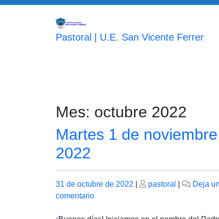
Saltar
al
contenido
Pastoral | U.E. San Vicente Ferrer
Mes:
octubre 2022
Martes 1 de noviembre
2022
Publicado
Publicado
31 de octubre de 2022
|
pastoral
|
Deja u
el
en
el
comentario
Martes
1