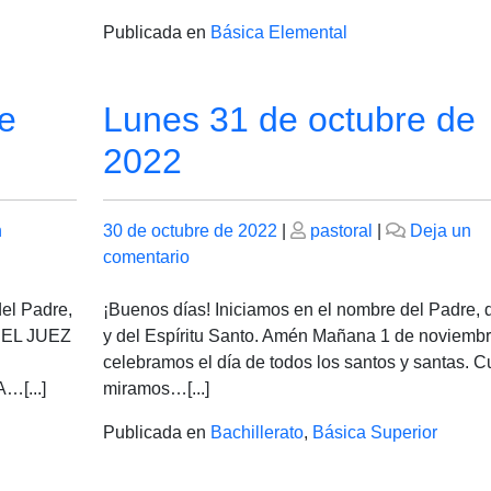
2022
Publicada en
Básica Elemental
e
Lunes 31 de octubre de
2022
Publicado
Publicado
n
30 de octubre de 2022
|
pastoral
|
Deja un
el
en
el
comentario
Lunes
31
del Padre,
¡Buenos días! Iniciamos en el nombre del Padre, d
de
: EL JUEZ
y del Espíritu Santo. Amén Mañana 1 de noviemb
octubre
celebramos el día de todos los santos y santas. 
de
…[...]
miramos…[...]
2022
Publicada en
Bachillerato
,
Básica Superior