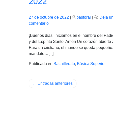
2022
Publicado
Publicado
27 de octubre de 2022
|
pastoral
|
Deja u
el
en
el
comentario
Viernes
28
¡Buenos días! Iniciamos en el nombre del Padre
de
y del Espíritu Santo. Amén Un corazón abierto
octubre
Para un cristiano, el mundo se queda pequeño.
de
mandato…[...]
2022
Publicada en
Bachillerato
,
Básica Superior
Navegación
Entradas anteriores
de
entradas