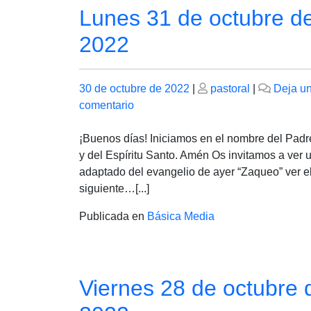
Lunes 31 de octubre d
2022
Publicado
Publicado
30 de octubre de 2022
|
pastoral
|
Deja u
el
en
el
comentario
Lunes
31
¡Buenos días! Iniciamos en el nombre del Padre
de
y del Espíritu Santo. Amén Os invitamos a ver 
octubre
adaptado del evangelio de ayer “Zaqueo” ver e
de
siguiente…[...]
2022
Publicada en
Básica Media
Viernes 28 de octubre 