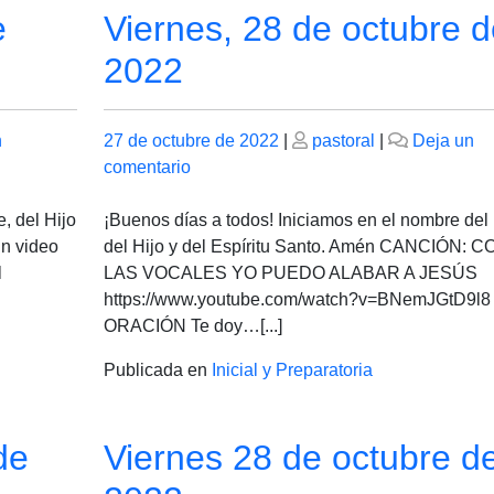
e
Viernes, 28 de octubre d
2022
Publicado
Publicado
n
27 de octubre de 2022
|
pastoral
|
Deja un
el
en
el
comentario
Viernes,
28
, del Hijo
¡Buenos días a todos! Iniciamos en el nombre del
de
un video
del Hijo y del Espíritu Santo. Amén CANCIÓN: C
octubre
l
LAS VOCALES YO PUEDO ALABAR A JESÚS
de
https://www.youtube.com/watch?v=BNemJGtD9l8
2022
ORACIÓN Te doy…[...]
Publicada en
Inicial y Preparatoria
de
Viernes 28 de octubre d