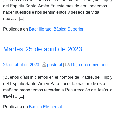
de
del Espíritu Santo. Amén En este mes de abril podemos
abril
hacer nuestros estos sentimientos y deseos de vida
de
nueva…[...]
2023
Publicada en
Bachillerato
,
Básica Superior
Martes 25 de abril de 2023
Publicado
Publicado
en
24 de abril de 2023
|
pastoral
|
Deja un comentario
el
el
Marte
25
¡Buenos días! Iniciamos en el nombre del Padre, del Hijo y
de
del Espíritu Santo. Amén Para hacer la oración de esta
abril
mañana proponemos recordar la Resurrección de Jesús, a
de
través…[...]
2023
Publicada en
Básica Elemental