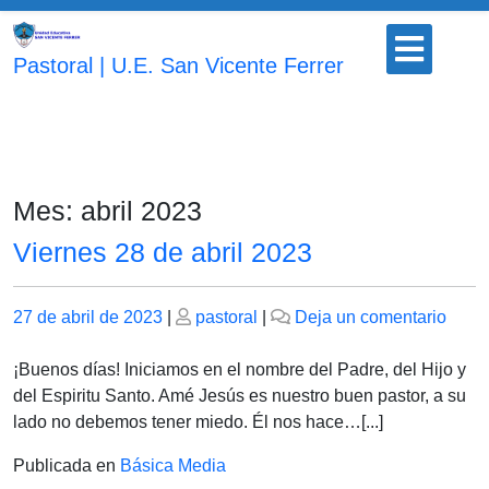
Saltar
Botón
al
para
Pastoral | U.E. San Vicente Ferrer
contenido
abrir
Mes:
abril 2023
Viernes 28 de abril 2023
Publicado
Publicado
en
27 de abril de 2023
|
pastoral
|
Deja un comentario
el
el
Viern
28
¡Buenos días! Iniciamos en el nombre del Padre, del Hijo y
de
del Espiritu Santo. Amé Jesús es nuestro buen pastor, a su
abril
lado no debemos tener miedo. Él nos hace…[...]
2023
Publicada en
Básica Media