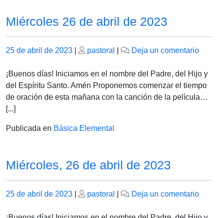
Miércoles 26 de abril de 2023
Publicado
Publicado
en
25 de abril de 2023
|
pastoral
|
Deja un comentario
el
el
Miérc
26
¡Buenos días! Iniciamos en el nombre del Padre, del Hijo y
de
del Espíritu Santo. Amén Proponemos comenzar el tiempo
abril
de oración de esta mañana con la canción de la película…
de
[...]
2023
Publicada en
Básica Elemental
Miércoles, 26 de abril de 2023
Publicado
Publicado
en
25 de abril de 2023
|
pastoral
|
Deja un comentario
el
el
Miérc
26
¡Buenos días! Iniciamos en el nombre del Padre, del Hijo y