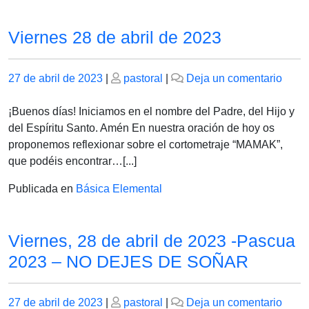
Viernes 28 de abril de 2023
Publicado
Publicado
en
27 de abril de 2023
|
pastoral
|
Deja un comentario
el
el
Viern
28
¡Buenos días! Iniciamos en el nombre del Padre, del Hijo y
de
del Espíritu Santo. Amén En nuestra oración de hoy os
abril
proponemos reflexionar sobre el cortometraje “MAMAK”,
de
que podéis encontrar…[...]
2023
Publicada en
Básica Elemental
Viernes, 28 de abril de 2023 -Pascua
2023 – NO DEJES DE SOÑAR
Publicado
Publicado
en
27 de abril de 2023
|
pastoral
|
Deja un comentario