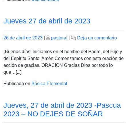
Jueves 27 de abril de 2023
Publicado
Publicado
en
26 de abril de 2023
|
pastoral
|
Deja un comentario
el
el
Juev
27
¡Buenos días! Iniciamos en el nombre del Padre, del Hijo y
de
del Espíritu Santo. Amén Comenzamos con esta oración de
abril
acción de gracias. ORACIÓN Gracias Dios por todo lo
de
que…[...]
2023
Publicada en
Básica Elemental
Jueves, 27 de abril de 2023 -Pascua
2023 – NO DEJES DE SOÑAR