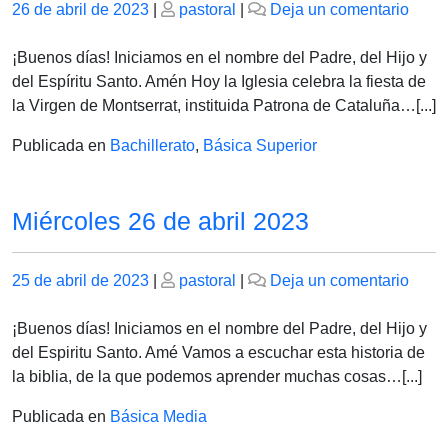
Publicado
Publicado
en
26 de abril de 2023
|
pastoral
|
Deja un comentario
el
el
Jueve
27
¡Buenos días! Iniciamos en el nombre del Padre, del Hijo y
de
del Espíritu Santo. Amén Hoy la Iglesia celebra la fiesta de
abril
la Virgen de Montserrat, instituida Patrona de Cataluña…[...]
de
Publicada en
Bachillerato
,
Básica Superior
2023
-
Pasc
Miércoles 26 de abril 2023
2023
–
NO
Publicado
Publicado
en
25 de abril de 2023
|
pastoral
|
Deja un comentario
DEJ
el
el
Miérc
DE
26
¡Buenos días! Iniciamos en el nombre del Padre, del Hijo y
SOÑ
de
del Espiritu Santo. Amé Vamos a escuchar esta historia de
abril
la biblia, de la que podemos aprender muchas cosas…[...]
2023
Publicada en
Básica Media