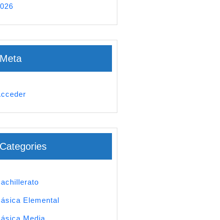
026
Meta
cceder
Categories
achillerato
ásica Elemental
ásica Media