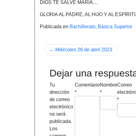
DIOS TE SALVE MARÍA…
GLORIA AL PADRE, AL HIJO Y AL ESPÍR
Publicada en
Bachillerato
,
Básica Superior
Navegación
Miércoles 26 de abril 2023
de
entradas
Dejar una respuest
Tu
Comentario
Nombre
Correo
dirección
*
*
electrón
de correo
*
electrónico
no será
publicada.
Los
campos