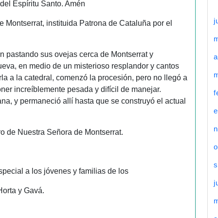
 del Espíritu Santo. Amén
j
de Montserrat, instituida Patrona de Cataluña por el
n pastando sus ovejas cerca de Montserrat y
a
eva, en medio de un misterioso resplandor y cantos
m
la a la catedral, comenzó la procesión, pero no llegó a
ner increíblemente pesada y difícil de manejar.
f
na, y permaneció allí hasta que se construyó el actual
e
n
uro de Nuestra Señora de Montserrat.
o
s
ecial a los jóvenes y familias de los
j
Horta y Gavá.