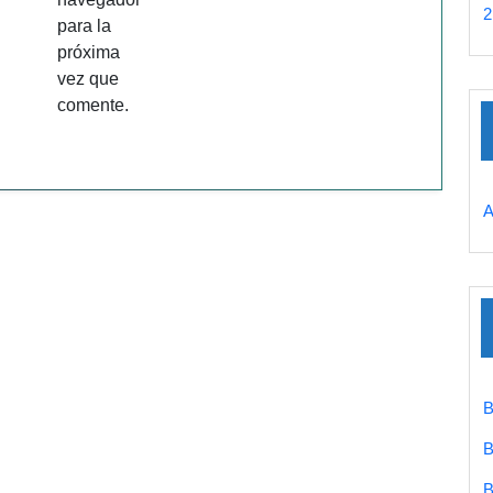
2
para la
próxima
vez que
comente.
A
B
B
B