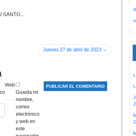
d
ITU SANTO…
n
Jueves 27 de abril de 2023
a
Web
ico
Guarda mi
nombre,
2
correo
electrónico
y web en
2
este
navegador