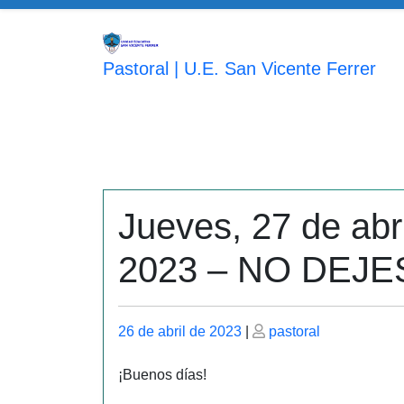
Saltar
al
contenido
Pastoral | U.E. San Vicente Ferrer
Jueves, 27 de abr
2023 – NO DEJ
Publicado
Publicado
26 de abril de 2023
|
pastoral
el
el
¡Buenos días!