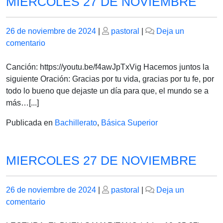
MIERCOLES 27 DE NOVIEMBRE
Publicado
Publicado
26 de noviembre de 2024
|
pastoral
|
Deja un
el
en
el
comentario
MIERCOLES
27
Canción: https://youtu.be/f4awJpTxVig Hacemos juntos la
DE
siguiente Oración: Gracias por tu vida, gracias por tu fe, por
NOVIEMBRE
todo lo bueno que dejaste un día para que, el mundo se a
más…[...]
Publicada en
Bachillerato
,
Básica Superior
MIERCOLES 27 DE NOVIEMBRE
Publicado
Publicado
26 de noviembre de 2024
|
pastoral
|
Deja un
el
en
el
comentario
MIERCOLES