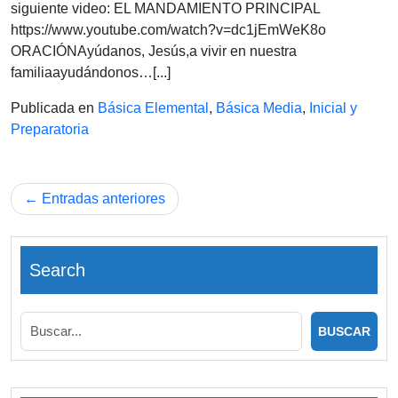
Noviembre
siguiente video: EL MANDAMIENTO PRINCIPAL
de
https://www.youtube.com/watch?v=dc1jEmWeK8o
2024
ORACIÓNAyúdanos, Jesús,a vivir en nuestra
familiaayudándonos…[...]
Publicada en
Básica Elemental
,
Básica Media
,
Inicial y
Preparatoria
Navegación
Entradas anteriores
de
entradas
Search