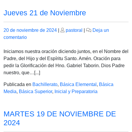
Jueves 21 de Noviembre
Publicado
Publicado
20 de noviembre de 2024
|
pastoral
|
Deja un
el
en
el
comentario
Jueves
21
Iniciamos nuestra oración diciendo juntos, en el Nombre del
de
Padre, del Hijo y del Espíritu Santo. Amén. Oración para
Noviembre
pedir la Glorificación del Hno. Gabriel Taborin. Dios Padre
nuestro, que…[...]
Publicada en
Bachillerato
,
Básica Elemental
,
Básica
Media
,
Básica Superior
,
Inicial y Preparatoria
MARTES 19 DE NOVIEMBRE DE
2024