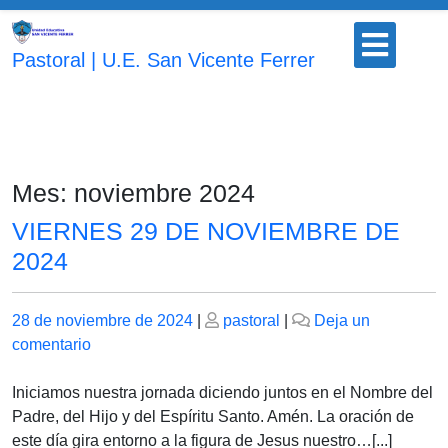
Saltar
Botón
al
para
Pastoral | U.E. San Vicente Ferrer
contenido
abrir
Mes:
noviembre 2024
VIERNES 29 DE NOVIEMBRE DE
2024
Publicado
Publicado
28 de noviembre de 2024
|
pastoral
|
Deja un
el
en
el
comentario
VIERNES
29
Iniciamos nuestra jornada diciendo juntos en el Nombre del
DE
Padre, del Hijo y del Espíritu Santo. Amén. La oración de
NOVIEMBRE
este día gira entorno a la figura de Jesus nuestro…[...]