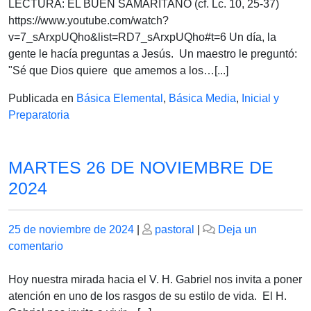
27
LECTURA: EL BUEN SAMARITANO (cf. Lc. 10, 25-37)
DE
https://www.youtube.com/watch?
NOVIEMBRE
v=7_sArxpUQho&list=RD7_sArxpUQho#t=6 Un día, la
gente le hacía preguntas a Jesús. Un maestro le preguntó:
"Sé que Dios quiere que amemos a los…[...]
Publicada en
Básica Elemental
,
Básica Media
,
Inicial y
Preparatoria
MARTES 26 DE NOVIEMBRE DE
2024
Publicado
Publicado
25 de noviembre de 2024
|
pastoral
|
Deja un
el
en
el
comentario
MARTES
26
Hoy nuestra mirada hacia el V. H. Gabriel nos invita a poner
DE
atención en uno de los rasgos de su estilo de vida. El H.