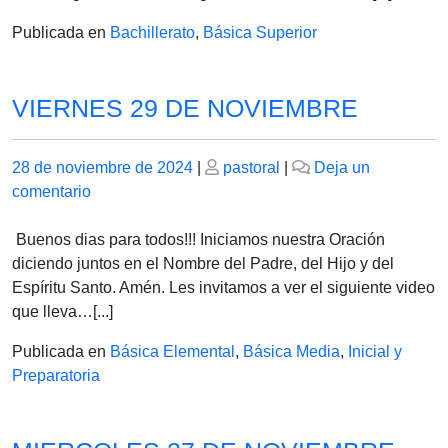
DE
Publicada en
Bachillerato
,
Básica Superior
2024
VIERNES 29 DE NOVIEMBRE
Publicado
Publicado
28 de noviembre de 2024
|
pastoral
|
Deja un
el
en
el
comentario
VIERNES
29
Buenos dias para todos!!! Iniciamos nuestra Oración
DE
diciendo juntos en el Nombre del Padre, del Hijo y del
NOVIEMBRE
Espíritu Santo. Amén. Les invitamos a ver el siguiente video
que lleva…[...]
Publicada en
Básica Elemental
,
Básica Media
,
Inicial y
Preparatoria