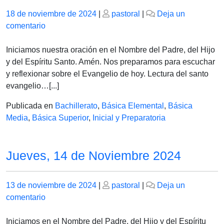
Publicado
Publicado
18 de noviembre de 2024
|
pastoral
|
Deja un
el
en
el
comentario
MARTES
19
Iniciamos nuestra oración en el Nombre del Padre, del Hijo
DE
y del Espíritu Santo. Amén. Nos preparamos para escuchar
NOVIEMBRE
y reflexionar sobre el Evangelio de hoy. Lectura del santo
DE
evangelio…[...]
2024
Publicada en
Bachillerato
,
Básica Elemental
,
Básica
Media
,
Básica Superior
,
Inicial y Preparatoria
Jueves, 14 de Noviembre 2024
Publicado
Publicado
13 de noviembre de 2024
|
pastoral
|
Deja un
el
en
el
comentario
Jueves,
14
Iniciamos en el Nombre del Padre, del Hijo y del Espíritu