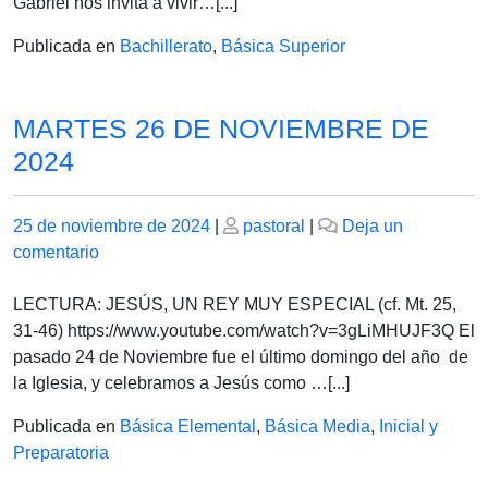
NOVIEMBRE
Gabriel nos invita a vivir…[...]
DE
Publicada en
Bachillerato
,
Básica Superior
2024
MARTES 26 DE NOVIEMBRE DE
2024
Publicado
Publicado
25 de noviembre de 2024
|
pastoral
|
Deja un
el
en
el
comentario
MARTES
26
LECTURA: JESÚS, UN REY MUY ESPECIAL (cf. Mt. 25,
DE
31-46) https://www.youtube.com/watch?v=3gLiMHUJF3Q El
NOVIEMBRE
pasado 24 de Noviembre fue el último domingo del año de
DE
la Iglesia, y celebramos a Jesús como …[...]
2024
Publicada en
Básica Elemental
,
Básica Media
,
Inicial y
Preparatoria