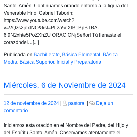
de
Santo. Amén. Continuamos orando entorno a la figura del
Noviembre
Venerable Hno. Gabriel Taborin:
2024
https://www.youtube.com/watch?
v=VQzs2joxINQ&list=PLza5dXIB1BpBTBA-
6l9N2xhte5PoZXhZU ORACION¡Señor! Tú llenaste el
corazóndel…[...]
Publicada en
Bachillerato
,
Básica Elemental
,
Básica
Media
,
Básica Superior
,
Inicial y Preparatoria
Miércoles, 6 de Noviembre de 2024
Publicado
Publicado
12 de noviembre de 2024
|
pastoral
|
Deja un
el
en
el
comentario
Miércoles,
6
Iniciamos esta oración en el Nombre del Padre, del Hijo y
de
del Espíritu Santo. Amén. Observamos atentamente el