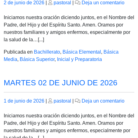
Publicado
Publicado
en
2 de junio de 2026
|
pastoral
|
Deja un comentario
el
el
MIER
03
Iniciamos nuestra oración diciendo juntos, en el Nombre del
DE
Padre, del Hijo y del Espíritu Santo. Amen. Oramos por
JUNI
nuestros familiares y amigos enfermos, especialmente por
DE
la salud de la…[...]
2026
Publicada en
Bachillerato
,
Básica Elemental
,
Básica
Media
,
Básica Superior
,
Inicial y Preparatoria
MARTES 02 DE JUNIO DE 2026
Publicado
Publicado
en
1 de junio de 2026
|
pastoral
|
Deja un comentario
el
el
MAR
02
Iniciamos nuestra oración diciendo juntos, en el Nombre del
DE
Padre, del Hijo y del Espíritu Santo. Amen. Oramos por
JUNI
nuestros familiares y amigos enfermos, especialmente por
DE
la salud de la…[...]