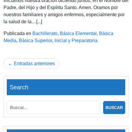
19
Iniciamos nuestra oración diciendo juntos, en el Nombre del
DE
Padre, del Hijo y del Espíritu Santo. Amen. Oramos por
MA
nuestros familiares y amigos enfermos, especialmente por
DE
la salud de la…[...]
202
Publicada en
Bachillerato
,
Básica Elemental
,
Básica
Media
,
Básica Superior
,
Inicial y Preparatoria
Navegación
Entradas anteriores
de
entradas
Search