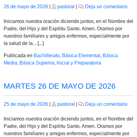
Publicado
Publicado
en
26 de mayo de 2026
|
pastoral
|
Deja un comentario
el
el
MIE
27
Iniciamos nuestra oración diciendo juntos, en el Nombre del
DE
Padre, del Hijo y del Espíritu Santo. Amen. Oramos por
MA
nuestros familiares y amigos enfermos, especialmente por
DE
la salud de la…[...]
202
Publicada en
Bachillerato
,
Básica Elemental
,
Básica
Media
,
Básica Superior
,
Inicial y Preparatoria
MARTES 26 DE MAYO DE 2026
Publicado
Publicado
en
25 de mayo de 2026
|
pastoral
|
Deja un comentario
el
el
MA
26
Iniciamos nuestra oración diciendo juntos, en el Nombre del
DE
Padre, del Hijo y del Espíritu Santo. Amen. Oramos por
MA
nuestros familiares y amigos enfermos, especialmente por