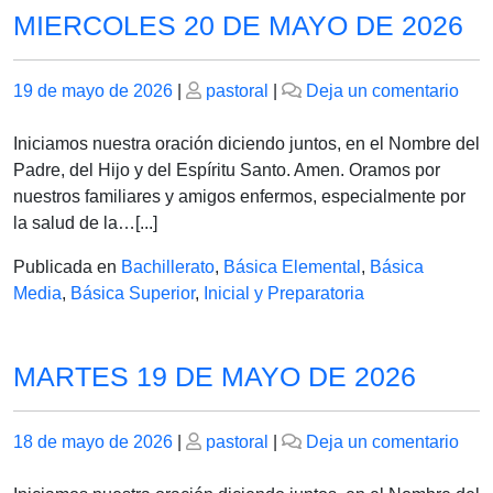
MIERCOLES 20 DE MAYO DE 2026
Publicado
Publicado
en
19 de mayo de 2026
|
pastoral
|
Deja un comentario
el
el
MIE
20
Iniciamos nuestra oración diciendo juntos, en el Nombre del
DE
Padre, del Hijo y del Espíritu Santo. Amen. Oramos por
MA
nuestros familiares y amigos enfermos, especialmente por
DE
la salud de la…[...]
202
Publicada en
Bachillerato
,
Básica Elemental
,
Básica
Media
,
Básica Superior
,
Inicial y Preparatoria
MARTES 19 DE MAYO DE 2026
Publicado
Publicado
en
18 de mayo de 2026
|
pastoral
|
Deja un comentario
el
el
MA