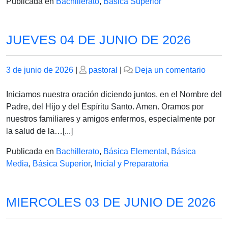
Publicada en
Bachillerato
,
Básica Superior
JUEVES 04 DE JUNIO DE 2026
Publicado
Publicado
en
3 de junio de 2026
|
pastoral
|
Deja un comentario
el
el
JUEV
04
Iniciamos nuestra oración diciendo juntos, en el Nombre del
DE
Padre, del Hijo y del Espíritu Santo. Amen. Oramos por
JUNI
nuestros familiares y amigos enfermos, especialmente por
DE
la salud de la…[...]
2026
Publicada en
Bachillerato
,
Básica Elemental
,
Básica
Media
,
Básica Superior
,
Inicial y Preparatoria
MIERCOLES 03 DE JUNIO DE 2026