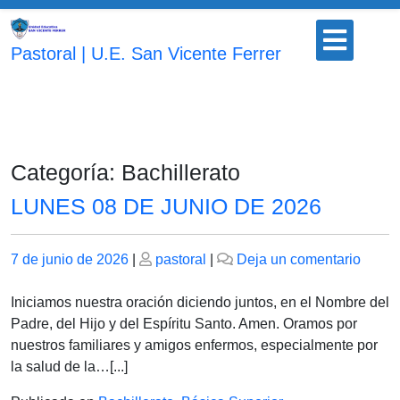
Saltar
Botón
al
para
Pastoral | U.E. San Vicente Ferrer
contenido
abrir
Categoría:
Bachillerato
LUNES 08 DE JUNIO DE 2026
Publicado
Publicado
en
7 de junio de 2026
|
pastoral
|
Deja un comentario
el
el
LUNE
08
Iniciamos nuestra oración diciendo juntos, en el Nombre del
DE
Padre, del Hijo y del Espíritu Santo. Amen. Oramos por
JUNI
nuestros familiares y amigos enfermos, especialmente por
DE
la salud de la…[...]
2026