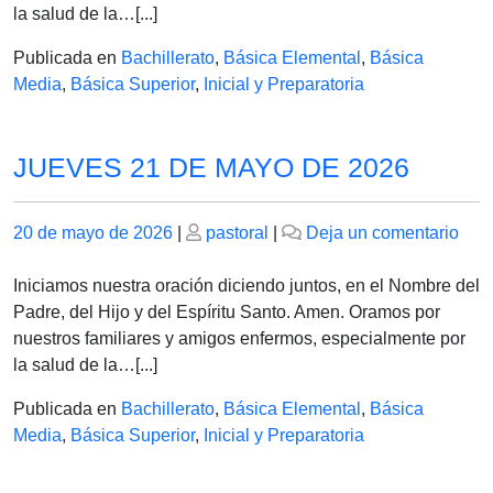
DE
la salud de la…[...]
202
Publicada en
Bachillerato
,
Básica Elemental
,
Básica
Media
,
Básica Superior
,
Inicial y Preparatoria
JUEVES 21 DE MAYO DE 2026
Publicado
Publicado
en
20 de mayo de 2026
|
pastoral
|
Deja un comentario
el
el
JUE
21
Iniciamos nuestra oración diciendo juntos, en el Nombre del
DE
Padre, del Hijo y del Espíritu Santo. Amen. Oramos por
MA
nuestros familiares y amigos enfermos, especialmente por
DE
la salud de la…[...]
202
Publicada en
Bachillerato
,
Básica Elemental
,
Básica
Media
,
Básica Superior
,
Inicial y Preparatoria