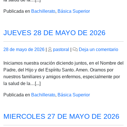
2026
Publicada en
Bachillerato
,
Básica Superior
JUEVES 28 DE MAYO DE 2026
Publicado
Publicado
en
28 de mayo de 2026
|
pastoral
|
Deja un comentario
el
el
JUE
28
Iniciamos nuestra oración diciendo juntos, en el Nombre del
DE
Padre, del Hijo y del Espíritu Santo. Amen. Oramos por
MA
nuestros familiares y amigos enfermos, especialmente por
DE
la salud de la…[...]
202
Publicada en
Bachillerato
,
Básica Superior
MIERCOLES 27 DE MAYO DE 2026