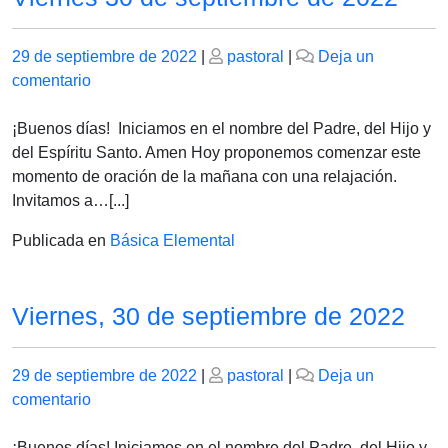
Publicado
Publicado
29 de septiembre de 2022
|
pastoral
|
Deja un
el
en
el
comentario
Viernes
30
¡Buenos días! Iniciamos en el nombre del Padre, del Hijo y
de
del Espíritu Santo. Amen Hoy proponemos comenzar este
septiembre
momento de oración de la mañana con una relajación.
de
Invitamos a…[...]
2022
Publicada en
Básica Elemental
Viernes, 30 de septiembre de 2022
Publicado
Publicado
29 de septiembre de 2022
|
pastoral
|
Deja un
el
en
el
comentario
Viernes,
30
¡Buenos días! Iniciamos en el nombre del Padre, del Hijo y