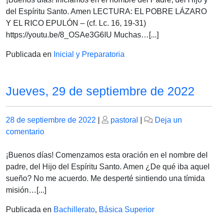
de
del Espíritu Santo. Amen LECTURA: EL POBRE LÁZARO
septiembre
Y EL RICO EPULÓN – (cf. Lc. 16, 19-31)
de
https://youtu.be/8_OSAe3G6IU Muchas…[...]
2022
Publicada en
Inicial y Preparatoria
Jueves, 29 de septiembre de 2022
Publicado
Publicado
28 de septiembre de 2022
|
pastoral
|
Deja un
el
en
el
comentario
Jueves,
29
¡Buenos días! Comenzamos esta oración en el nombre del
de
padre, del Hijo del Espíritu Santo. Amen ¿De qué iba aquel
septiembre
sueño? No me acuerdo. Me desperté sintiendo una tímida
de
misión…[...]
2022
Publicada en
Bachillerato
,
Básica Superior