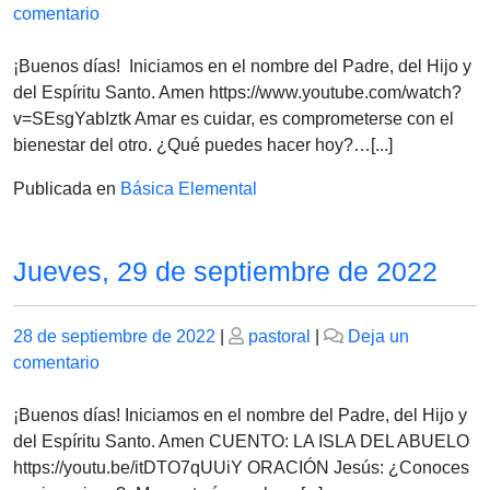
el
en
el
comentario
Jueves
29
¡Buenos días! Iniciamos en el nombre del Padre, del Hijo y
de
del Espíritu Santo. Amen https://www.youtube.com/watch?
septiembre
v=SEsgYabIztk Amar es cuidar, es comprometerse con el
de
bienestar del otro. ¿Qué puedes hacer hoy?…[...]
2022
Publicada en
Básica Elemental
Jueves, 29 de septiembre de 2022
Publicado
Publicado
28 de septiembre de 2022
|
pastoral
|
Deja un
el
en
el
comentario
Jueves,
29
¡Buenos días! Iniciamos en el nombre del Padre, del Hijo y
de
del Espíritu Santo. Amen CUENTO: LA ISLA DEL ABUELO
septiembre
https://youtu.be/itDTO7qUUiY ORACIÓN Jesús: ¿Conoces