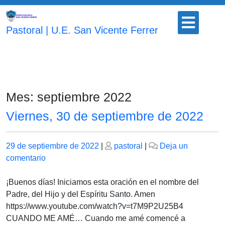
Saltar
Botón
al
para
Pastoral | U.E. San Vicente Ferrer
contenido
abrir
Mes:
septiembre 2022
Viernes, 30 de septiembre de 2022
Publicado
Publicado
29 de septiembre de 2022
|
pastoral
|
Deja un
el
en
el
comentario
Viernes,
30
¡Buenos días! Iniciamos esta oración en el nombre del
de
Padre, del Hijo y del Espíritu Santo. Amen
septiembre
https://www.youtube.com/watch?v=t7M9P2U25B4
de
CUANDO ME AMÉ… Cuando me amé comencé a