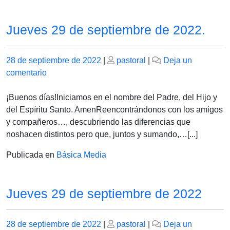
Jueves 29 de septiembre de 2022.
Publicado
Publicado
28 de septiembre de 2022
|
pastoral
|
Deja un
el
en
el
comentario
Jueves
29
¡Buenos días!Iniciamos en el nombre del Padre, del Hijo y
de
del Espíritu Santo. AmenReencontrándonos con los amigos
septiembre
y compañeros…, descubriendo las diferencias que
de
noshacen distintos pero que, juntos y sumando,…[...]
2022.
Publicada en
Básica Media
Jueves 29 de septiembre de 2022
Publicado
Publicado
28 de septiembre de 2022
|
pastoral
|
Deja un