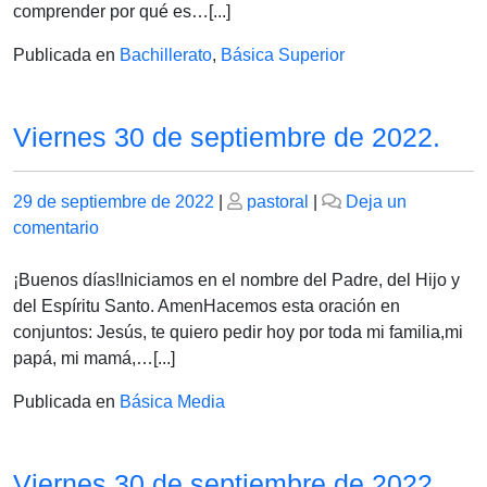
2022
comprender por qué es…[...]
Publicada en
Bachillerato
,
Básica Superior
Viernes 30 de septiembre de 2022.
Publicado
Publicado
29 de septiembre de 2022
|
pastoral
|
Deja un
el
en
el
comentario
Viernes
30
¡Buenos días!Iniciamos en el nombre del Padre, del Hijo y
de
del Espíritu Santo. AmenHacemos esta oración en
septiembre
conjuntos: Jesús, te quiero pedir hoy por toda mi familia,mi
de
papá, mi mamá,…[...]
2022.
Publicada en
Básica Media
Viernes 30 de septiembre de 2022