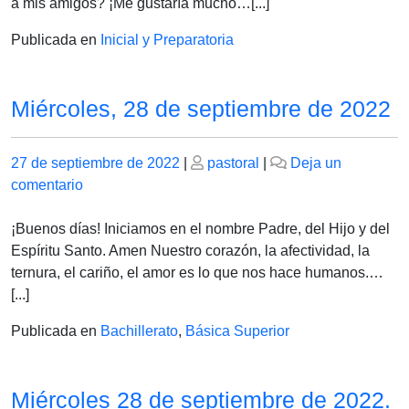
de
a mis amigos? ¡Me gustaría mucho…[...]
2022
Publicada en
Inicial y Preparatoria
Miércoles, 28 de septiembre de 2022
Publicado
Publicado
27 de septiembre de 2022
|
pastoral
|
Deja un
el
en
el
comentario
Miércoles,
28
¡Buenos días! Iniciamos en el nombre Padre, del Hijo y del
de
Espíritu Santo. Amen Nuestro corazón, la afectividad, la
septiembre
ternura, el cariño, el amor es lo que nos hace humanos.…
de
[...]
2022
Publicada en
Bachillerato
,
Básica Superior
Miércoles 28 de septiembre de 2022.