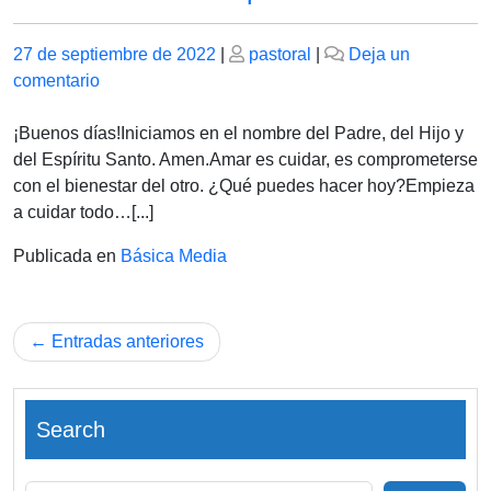
Publicado
Publicado
27 de septiembre de 2022
|
pastoral
|
Deja un
el
en
el
comentario
Miércoles
28
¡Buenos días!Iniciamos en el nombre del Padre, del Hijo y
de
del Espíritu Santo. Amen.Amar es cuidar, es comprometerse
septiembre
con el bienestar del otro. ¿Qué puedes hacer hoy?Empieza
de
a cuidar todo…[...]
2022.
Publicada en
Básica Media
Navegación
Entradas anteriores
de
entradas
Search