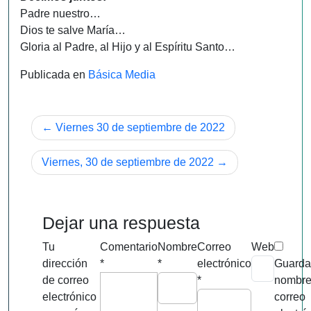
Padre nuestro…
Dios te salve María…
Gloria al Padre, al Hijo y al Espíritu Santo…
Publicada en
Básica Media
Navegación
Viernes 30 de septiembre de 2022
de
Viernes, 30 de septiembre de 2022
entradas
Dejar una respuesta
Tu
Comentario
Nombre
Correo
Web
dirección
*
*
electrónico
Guarda
de correo
*
nombre
electrónico
correo