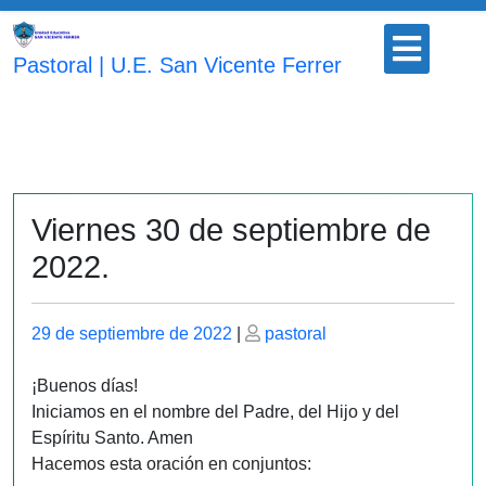
Saltar
Botón
al
para
Pastoral | U.E. San Vicente Ferrer
contenido
abrir
Viernes 30 de septiembre de
2022.
Publicado
Publicado
29 de septiembre de 2022
|
pastoral
el
el
¡Buenos días!
Iniciamos en el nombre del Padre, del Hijo y del
Espíritu Santo. Amen
Hacemos esta oración en conjuntos: