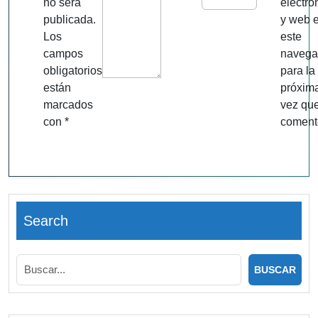
no será
electró
publicada.
y web 
Los
este
campos
navega
obligatorios
para la
están
próxim
marcados
vez qu
con
*
coment
Search