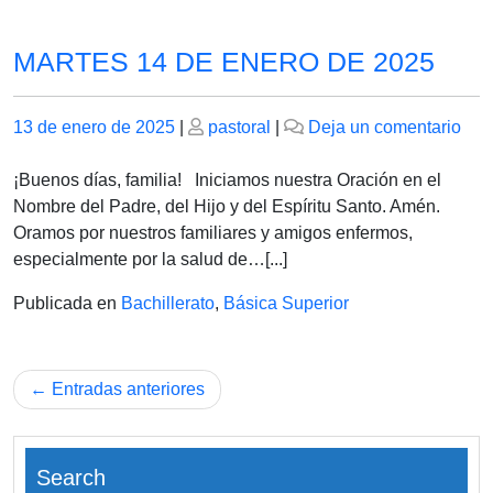
MARTES 14 DE ENERO DE 2025
Publicado
Publicado
en
13 de enero de 2025
|
pastoral
|
Deja un comentario
el
el
MA
14
¡Buenos días, familia! Iniciamos nuestra Oración en el
DE
Nombre del Padre, del Hijo y del Espíritu Santo. Amén.
EN
Oramos por nuestros familiares y amigos enfermos,
DE
especialmente por la salud de…[...]
202
Publicada en
Bachillerato
,
Básica Superior
Navegación
Entradas anteriores
de
entradas
Search