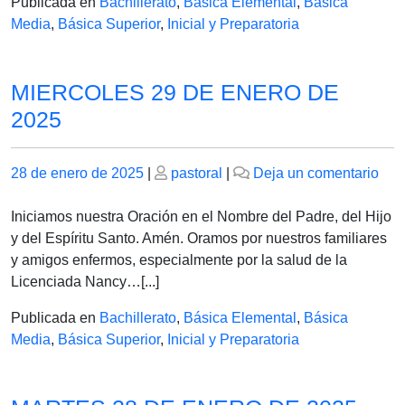
Publicada en
Bachillerato
,
Básica Elemental
,
Básica
Media
,
Básica Superior
,
Inicial y Preparatoria
MIERCOLES 29 DE ENERO DE
2025
Publicado
Publicado
en
28 de enero de 2025
|
pastoral
|
Deja un comentario
el
el
MI
29
Iniciamos nuestra Oración en el Nombre del Padre, del Hijo
DE
y del Espíritu Santo. Amén. Oramos por nuestros familiares
EN
y amigos enfermos, especialmente por la salud de la
DE
Licenciada Nancy…[...]
202
Publicada en
Bachillerato
,
Básica Elemental
,
Básica
Media
,
Básica Superior
,
Inicial y Preparatoria