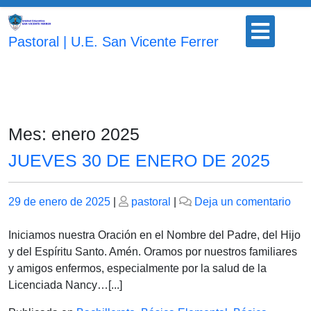
Saltar
Botón
al
para
Pastoral | U.E. San Vicente Ferrer
contenido
abrir
Mes:
enero 2025
JUEVES 30 DE ENERO DE 2025
Publicado
Publicado
en
29 de enero de 2025
|
pastoral
|
Deja un comentario
el
el
JU
30
Iniciamos nuestra Oración en el Nombre del Padre, del Hijo
DE
y del Espíritu Santo. Amén. Oramos por nuestros familiares
EN
y amigos enfermos, especialmente por la salud de la
DE
Licenciada Nancy…[...]
202