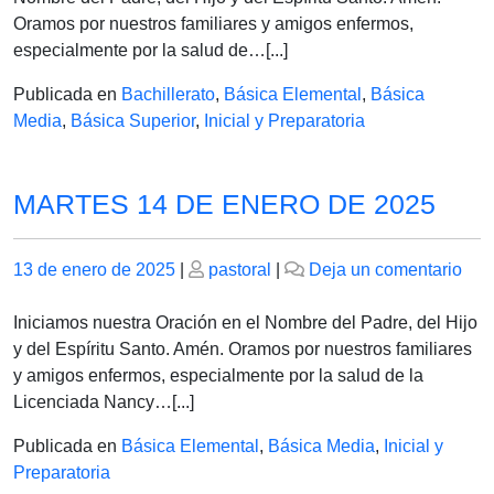
EN
Oramos por nuestros familiares y amigos enfermos,
A
especialmente por la salud de…[...]
LA
Publicada en
Bachillerato
,
Básica Elemental
,
Básica
SA
Media
,
Básica Superior
,
Inicial y Preparatoria
FAM
MARTES 14 DE ENERO DE 2025
Publicado
Publicado
en
13 de enero de 2025
|
pastoral
|
Deja un comentario
el
el
MA
14
Iniciamos nuestra Oración en el Nombre del Padre, del Hijo
DE
y del Espíritu Santo. Amén. Oramos por nuestros familiares
EN
y amigos enfermos, especialmente por la salud de la
DE
Licenciada Nancy…[...]
202
Publicada en
Básica Elemental
,
Básica Media
,
Inicial y
Preparatoria