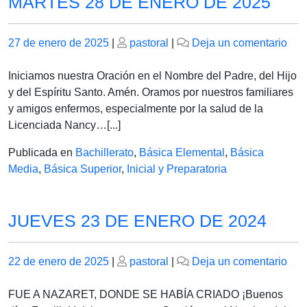
MARTES 28 DE ENERO DE 2025
Publicado
Publicado
en
27 de enero de 2025
|
pastoral
|
Deja un comentario
el
el
MA
28
Iniciamos nuestra Oración en el Nombre del Padre, del Hijo
DE
y del Espíritu Santo. Amén. Oramos por nuestros familiares
EN
y amigos enfermos, especialmente por la salud de la
DE
Licenciada Nancy…[...]
202
Publicada en
Bachillerato
,
Básica Elemental
,
Básica
Media
,
Básica Superior
,
Inicial y Preparatoria
JUEVES 23 DE ENERO DE 2024
Publicado
Publicado
en
22 de enero de 2025
|
pastoral
|
Deja un comentario
el
el
JU
23
FUE A NAZARET, DONDE SE HABÍA CRIADO ¡Buenos