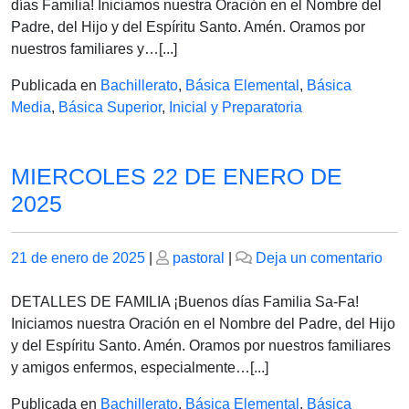
DE
días Familia! Iniciamos nuestra Oración en el Nombre del
EN
Padre, del Hijo y del Espíritu Santo. Amén. Oramos por
DE
nuestros familiares y…[...]
202
Publicada en
Bachillerato
,
Básica Elemental
,
Básica
Media
,
Básica Superior
,
Inicial y Preparatoria
MIERCOLES 22 DE ENERO DE
2025
Publicado
Publicado
en
21 de enero de 2025
|
pastoral
|
Deja un comentario
el
el
MI
22
DETALLES DE FAMILIA ¡Buenos días Familia Sa-Fa!
DE
Iniciamos nuestra Oración en el Nombre del Padre, del Hijo
EN
y del Espíritu Santo. Amén. Oramos por nuestros familiares
DE
y amigos enfermos, especialmente…[...]
202
Publicada en
Bachillerato
,
Básica Elemental
,
Básica