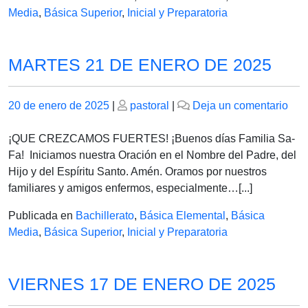
Media
,
Básica Superior
,
Inicial y Preparatoria
MARTES 21 DE ENERO DE 2025
Publicado
Publicado
en
20 de enero de 2025
|
pastoral
|
Deja un comentario
el
el
MA
21
¡QUE CREZCAMOS FUERTES! ¡Buenos días Familia Sa-
DE
Fa! Iniciamos nuestra Oración en el Nombre del Padre, del
EN
Hijo y del Espíritu Santo. Amén. Oramos por nuestros
DE
familiares y amigos enfermos, especialmente…[...]
202
Publicada en
Bachillerato
,
Básica Elemental
,
Básica
Media
,
Básica Superior
,
Inicial y Preparatoria
VIERNES 17 DE ENERO DE 2025