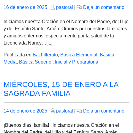
Publicado
Publicado
en
16 de enero de 2025
|
pastoral
|
Deja un comentario
el
el
VI
17
Iniciamos nuestra Oración en el Nombre del Padre, del Hijo
DE
y del Espíritu Santo. Amén. Oramos por nuestros familiares
EN
y amigos enfermos, especialmente por la salud de la
DE
Licenciada Nancy…[...]
202
Publicada en
Bachillerato
,
Básica Elemental
,
Básica
Media
,
Básica Superior
,
Inicial y Preparatoria
MIÉRCOLES, 15 DE ENERO A LA
SAGRADA FAMILIA
Publicado
Publicado
en
14 de enero de 2025
|
pastoral
|
Deja un comentario
el
el
MIÉ
15
¡Buenos días, familia! Iniciamos nuestra Oración en el
DE
Nombre del Padre, del Hijo y del Espíritu Santo. Amén.