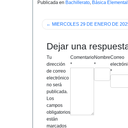
Publicada en
Bachillerato
,
Básica Elemental
Navegación
MIERCOLES 29 DE ENERO DE 202
de
entradas
Dejar una respuest
Tu
Comentario
Nombre
Correo
dirección
*
*
electrón
de correo
*
electrónico
no será
publicada.
Los
campos
obligatorios
están
marcados