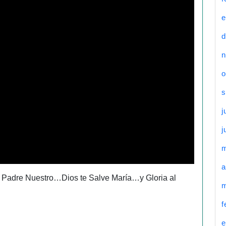
e
d
n
o
s
j
j
a
s Padre Nuestro…Dios te Salve María…y Gloria al
m
f
e