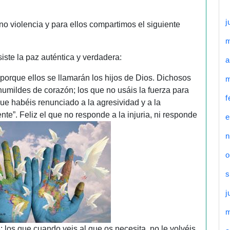
j
no violencia y para ellos compartimos el siguiente
ste la paz auténtica y verdadera:
a
 porque ellos se llamarán los hijos de Dios. Dichosos
m
humildes de corazón; los que no usáis la fuerza para
f
que habéis renunciado a la agresividad y a la
ente”. Feliz el que no responde a la injuria, ni responde
e
n
o
s
j
s
: los que cuando veis al que os necesita, no le volvéis