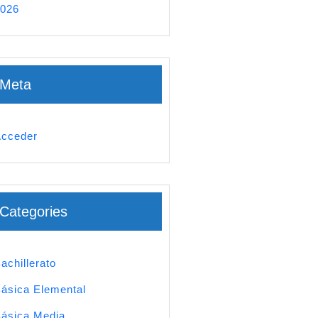
026
Meta
cceder
Categories
achillerato
ásica Elemental
ásica Media