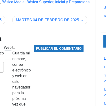
,
Básica Media
,
Básica Superior
,
Inicial y Preparatoria
d
n
5
MARTES 04 DE FEBRERO DE 2025
a
Web
ico
Guarda mi
nombre,
correo
electrónico
y web en
2
este
navegador
para la
2
próxima
vez que