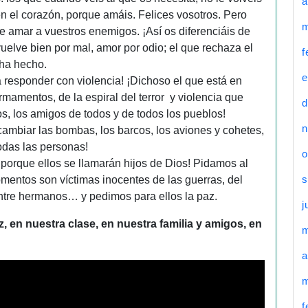
a
en el corazón, porque amáis. Felices vosotros. Pero
m
de amar a vuestros enemigos. ¡Así os diferenciáis de
elve bien por mal, amor por odio; el que rechaza el
f
 ha hecho.
e
a responder con violencia! ¡Dichoso el que está en
rmamentos, de la espiral del terror y violencia que
d
s, los amigos de todos y de todos los pueblos!
n
ambiar las bombas, los barcos, los aviones y cohetes,
todas las personas!
o
porque ellos se llamarán hijos de Dios! Pidamos al
s
mentos son víctimas inocentes de las guerras, del
 entre hermanos… y pedimos para ellos la paz.
j
z,
en nuestra clase, en nuestra familia y amigos, en
a
m
f