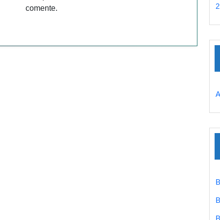
2
comente.
A
B
B
B