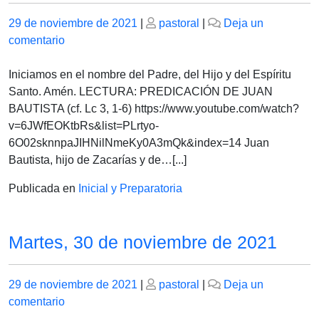
Publicado
Publicado
29 de noviembre de 2021
|
pastoral
|
Deja un
el
en
el
comentario
Martes,
30
Iniciamos en el nombre del Padre, del Hijo y del Espíritu
de
Santo. Amén. LECTURA: PREDICACIÓN DE JUAN
noviembre
BAUTISTA (cf. Lc 3, 1-6) https://www.youtube.com/watch?
de
v=6JWfEOKtbRs&list=PLrtyo-
2021
6O02sknnpaJIHNilNmeKy0A3mQk&index=14 Juan
Bautista, hijo de Zacarías y de…[...]
Publicada en
Inicial y Preparatoria
Martes, 30 de noviembre de 2021
Publicado
Publicado
29 de noviembre de 2021
|
pastoral
|
Deja un
el
en
el
comentario
Martes,