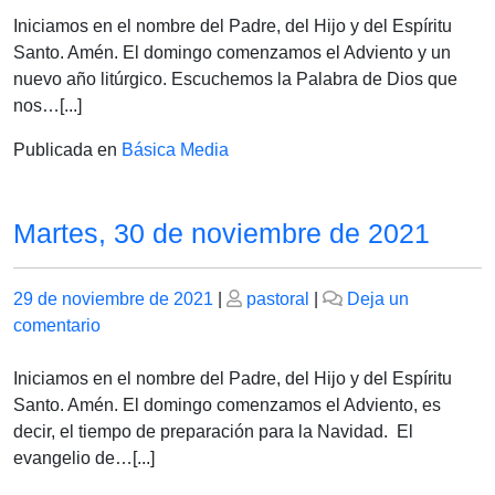
30
Iniciamos en el nombre del Padre, del Hijo y del Espíritu
de
Santo. Amén. El domingo comenzamos el Adviento y un
noviembre
nuevo año litúrgico. Escuchemos la Palabra de Dios que
de
nos…[...]
2021
Publicada en
Básica Media
Martes, 30 de noviembre de 2021
Publicado
Publicado
29 de noviembre de 2021
|
pastoral
|
Deja un
el
en
el
comentario
Martes,
30
Iniciamos en el nombre del Padre, del Hijo y del Espíritu
de
Santo. Amén. El domingo comenzamos el Adviento, es
noviembre
decir, el tiempo de preparación para la Navidad. El
de
evangelio de…[...]
2021