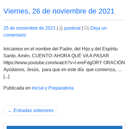
Viernes, 26 de noviembre de 2021
Publicado
Publicado
25 de noviembre de 2021
|
pastoral
|
Deja un
el
en
el
comentario
Viernes,
26
Iniciamos en el nombre del Padre, del Hijo y del Espíritu
de
Santo. Amén. CUENTO: AHORA QUÉ VA A PASAR
noviembre
https://www.youtube.com/watch?v=l-ereFdgORY ORACIÓN
de
Ayúdanos, Jesús, para que en este día que comienza, …
2021
[...]
Publicada en
Inicial y Preparatoria
Navegación
Entradas anteriores
de
entradas