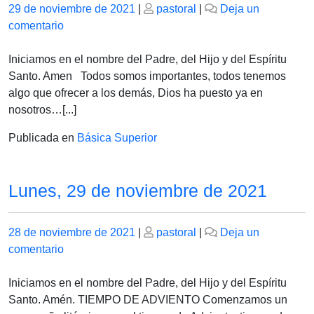
Publicado
Publicado
29 de noviembre de 2021
|
pastoral
|
Deja un
el
en
el
comentario
MARTES,
30
Iniciamos en el nombre del Padre, del Hijo y del Espíritu
DE
Santo. Amen Todos somos importantes, todos tenemos
NOVIEMBRE.
algo que ofrecer a los demás, Dios ha puesto ya en
nosotros…[...]
Publicada en
Básica Superior
Lunes, 29 de noviembre de 2021
Publicado
Publicado
28 de noviembre de 2021
|
pastoral
|
Deja un
el
en
el
comentario
Lunes,
29
Iniciamos en el nombre del Padre, del Hijo y del Espíritu
de
Santo. Amén. TIEMPO DE ADVIENTO Comenzamos un