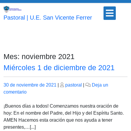
Saltar
Botón
al
para
Pastoral | U.E. San Vicente Ferrer
contenido
abrir
Mes:
noviembre 2021
Miércoles 1 de diciembre de 2021
Publicado
Publicado
30 de noviembre de 2021
|
pastoral
|
Deja un
el
en
el
comentario
Miércoles
1
¡Buenos días a todos! Comenzamos nuestra oración de
de
hoy: En el nombre del Padre, del Hijo y del Espíritu Santo.
diciembre
AMEN Hacemos esta oración que nos ayuda a tener
de
presentes,…[...]