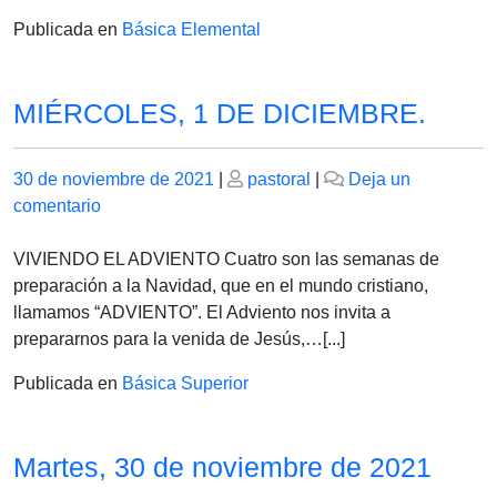
2021
Publicada en
Básica Elemental
MIÉRCOLES, 1 DE DICIEMBRE.
Publicado
Publicado
30 de noviembre de 2021
|
pastoral
|
Deja un
el
en
el
comentario
MIÉRCOLES,
1
VIVIENDO EL ADVIENTO Cuatro son las semanas de
DE
preparación a la Navidad, que en el mundo cristiano,
DICIEMBRE.
llamamos “ADVIENTO”. El Adviento nos invita a
prepararnos para la venida de Jesús,…[...]
Publicada en
Básica Superior
Martes, 30 de noviembre de 2021