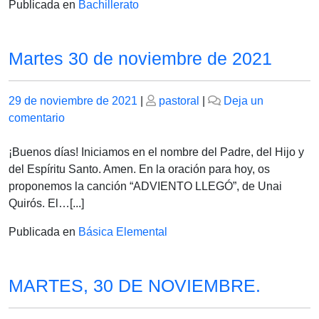
Publicada en
Bachillerato
Martes 30 de noviembre de 2021
Publicado
Publicado
29 de noviembre de 2021
|
pastoral
|
Deja un
el
en
el
comentario
Martes
30
¡Buenos días! Iniciamos en el nombre del Padre, del Hijo y
de
del Espíritu Santo. Amen. En la oración para hoy, os
noviembre
proponemos la canción “ADVIENTO LLEGÓ”, de Unai
de
Quirós. El…[...]
2021
Publicada en
Básica Elemental
MARTES, 30 DE NOVIEMBRE.