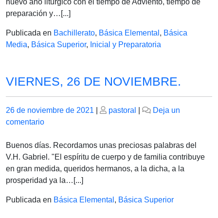
noviembre
nuevo año litúrgico con el tiempo de Adviento, tiempo de
de
preparación y…[...]
2021
Publicada en
Bachillerato
,
Básica Elemental
,
Básica
Media
,
Básica Superior
,
Inicial y Preparatoria
VIERNES, 26 DE NOVIEMBRE.
Publicado
Publicado
26 de noviembre de 2021
|
pastoral
|
Deja un
el
en
el
comentario
VIERNES,
26
Buenos días. Recordamos unas preciosas palabras del
DE
V.H. Gabriel. "El espíritu de cuerpo y de familia contribuye
NOVIEMBRE.
en gran medida, queridos hermanos, a la dicha, a la
prosperidad ya la…[...]
Publicada en
Básica Elemental
,
Básica Superior