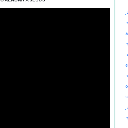
j
a
m
f
e
n
o
s
j