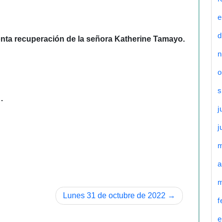
e
d
onta recuperación de la señora Katherine
Tamayo.
n
o
s
…
j
j
a
m
Lunes 31 de octubre de 2022
f
e