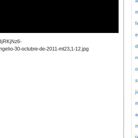
a
m
f
e
d
n
o
s
j
a
m
f