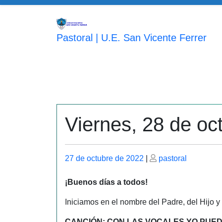
Saltar
al
contenido
Pastoral | U.E. San Vicente Ferrer
Viernes, 28 de oc
Publicado
Publicado
27 de octubre de 2022
|
pastoral
el
el
¡Buenos días a todos!
Iniciamos en el nombre del Padre, del Hijo y
CANCIÓN: CON LAS VOCALES YO PUED