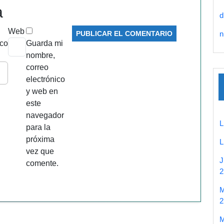
a
d
Web
n
ico
Guarda mi
nombre,
correo
electrónico
y web en
este
navegador
para la
próxima
vez que
comente.
2
2