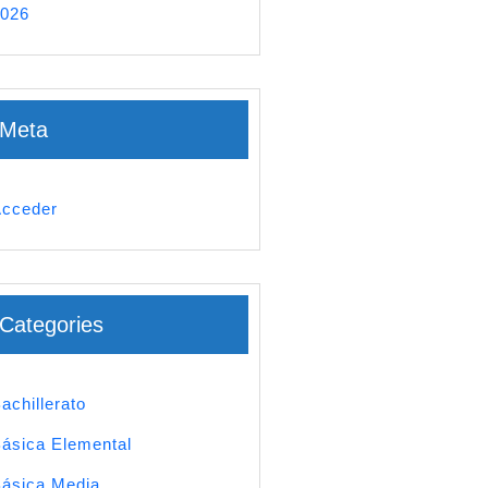
026
Meta
cceder
Categories
achillerato
ásica Elemental
ásica Media