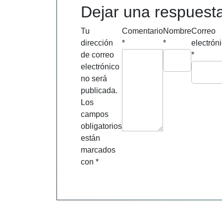
entradas
Dejar una respuest
Tu
Comentario
Nombre
Correo
dirección
*
*
electrón
de correo
*
electrónico
no será
publicada.
Los
campos
obligatorios
están
marcados
con
*