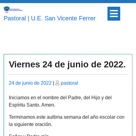
Saltar
Botón
al
para
Pastoral | U.E. San Vicente Ferrer
contenido
abrir
Viernes 24 de junio de 2022.
Publicado
Publicado
24 de junio de 2022
|
pastoral
el
el
Iniciamos en el nombre del Padre, del Hijo y del
Espíritu Santo. Amen.
Terminamos este aultima semana del año escolar con
la siguiente oración.