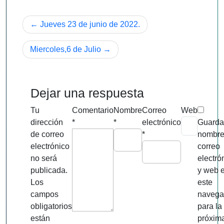
Navegación
Jueves 23 de junio de 2022.
de
Miercoles,6 de Julio
entradas
Dejar una respuesta
Tu
Comentario
Nombre
Correo
Web
dirección
*
*
electrónico
Guarda
de correo
*
nombre
electrónico
correo
no será
electró
publicada.
y web 
Los
este
campos
navega
obligatorios
para la
están
próxim