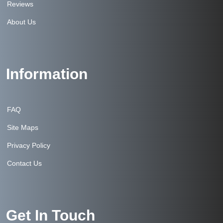
Reviews
About Us
Information
FAQ
Site Maps
Privacy Policy
Contact Us
Get In Touch