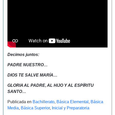
Decimos juntos:
PADRE NUESTRO…
DIOS TE SALVE MARÍA…
GLORIA AL PADRE, AL HIJO Y AL ESPÍRITU
SANTO…
Publicada en
Bachillerato
,
Básica Elemental
,
Básica
Media
,
Básica Superior
,
Inicial y Preparatoria