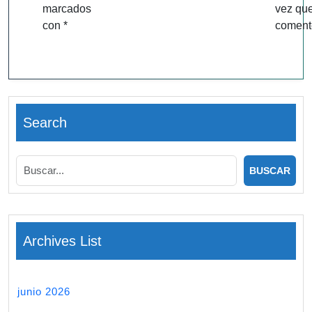
marcados
vez qu
con
*
coment
Search
Archives List
junio 2026