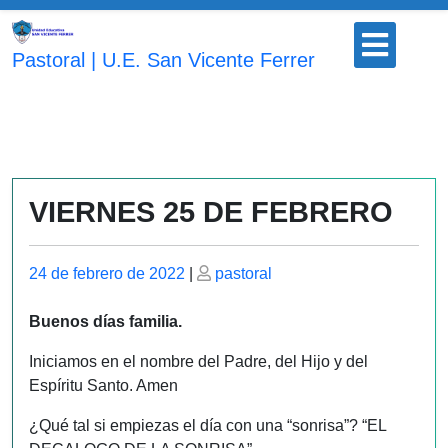
Saltar
Botón
al
para
Pastoral | U.E. San Vicente Ferrer
contenido
abrir
VIERNES 25 DE FEBRERO
Publicado
Publicado
24 de febrero de 2022
|
pastoral
el
el
Buenos días familia.
Iniciamos en el nombre del Padre, del Hijo y del
Espíritu Santo. Amen
¿Qué tal si empiezas el día con una “sonrisa”? “EL