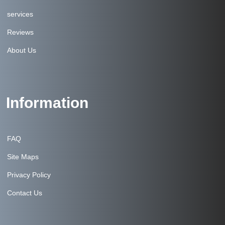
services
Reviews
About Us
Information
FAQ
Site Maps
Privacy Policy
Contact Us