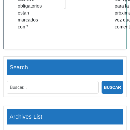
obligatorios
para la
están
próxim
marcados
vez qu
con
*
coment
Search
Archives List