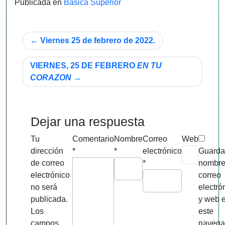
Publicada en
Básica Superior
Navegación
Viernes 25 de febrero de 2022.
de
VIERNES, 25 DE FEBRERO
EN TU
entradas
CORAZON
Dejar una respuesta
Tu
Comentario
Nombre
Correo
Web
dirección
*
*
electrónico
Guarda
de correo
*
nombre
electrónico
correo
no será
electró
publicada.
y web 
Los
este
campos
navega