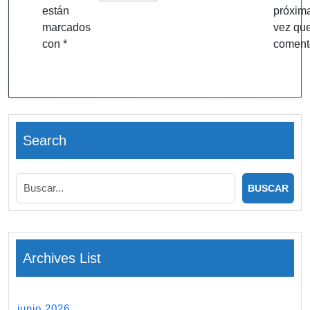
están
próxim
marcados
vez qu
con
*
coment
Search
Archives List
junio 2026