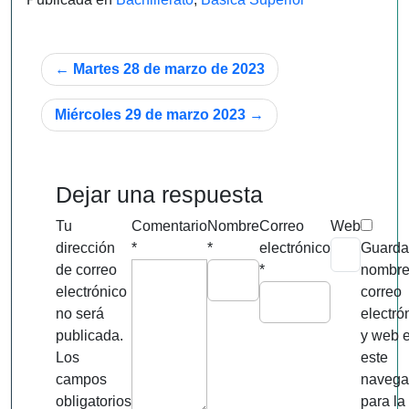
Navegación
Martes 28 de marzo de 2023
de
Miércoles 29 de marzo 2023
entradas
Dejar una respuesta
Tu
Comentario
Nombre
Correo
Web
dirección
*
*
electrónico
Guarda
de correo
*
nombre
electrónico
correo
no será
electró
publicada.
y web 
Los
este
campos
navega
obligatorios
para la