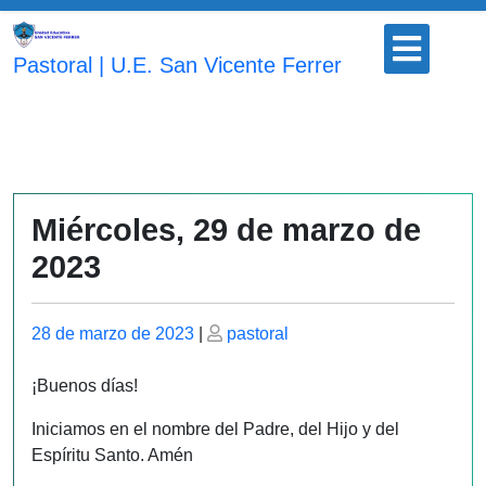
Saltar
Botón
al
para
Pastoral | U.E. San Vicente Ferrer
contenido
abrir
Miércoles, 29 de marzo de
2023
Publicado
Publicado
28 de marzo de 2023
|
pastoral
el
el
¡Buenos días!
Iniciamos en el nombre del Padre, del Hijo y del
Espíritu Santo. Amén