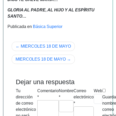
GLORIA AL PADRE, AL HIJO Y AL ESPÍRITU
SANTO…
Publicada en
Básica Superior
Navegación
MIERCOLES 18 DE MAYO
de
MIERCOLES 18 DE MAYO
entradas
Dejar una respuesta
Tu
Comentario
Nombre
Correo
Web
dirección
*
*
electrónico
Guarda
de correo
*
nombre
electrónico
correo
no será
electró