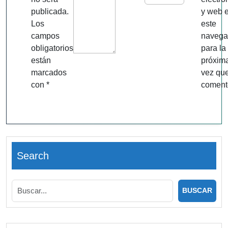
publicada.
y web 
Los
este
campos
navega
obligatorios
para la
están
próxim
marcados
vez qu
con
*
coment
Search