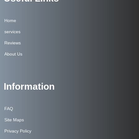
Home
services
Reviews
About Us
Information
FAQ
Site Maps
Privacy Policy