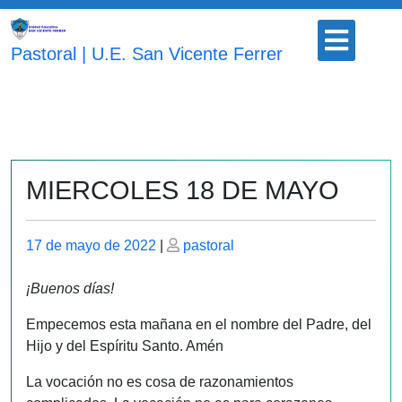
Saltar
Botón
al
para
Pastoral | U.E. San Vicente Ferrer
contenido
abrir
MIERCOLES 18 DE MAYO
Publicado
Publicado
17 de mayo de 2022
|
pastoral
el
el
¡Buenos días!
Empecemos esta mañana en el nombre del Padre, del
Hijo y del Espíritu Santo. Amén
La vocación no es cosa de razonamientos