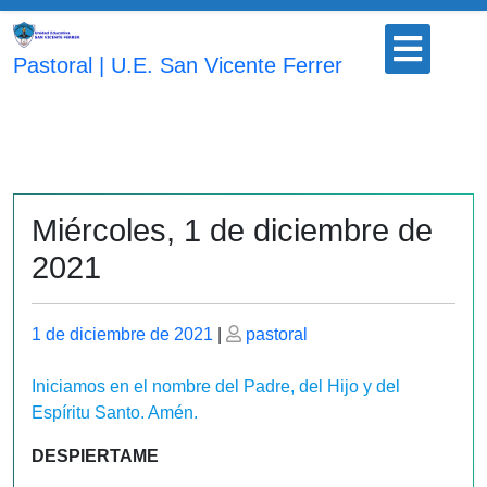
Saltar
Botón
al
para
Pastoral | U.E. San Vicente Ferrer
contenido
abrir
Miércoles, 1 de diciembre de
2021
Publicado
Publicado
1 de diciembre de 2021
|
pastoral
el
el
Iniciamos en el nombre del Padre, del Hijo y del
Espíritu Santo. Amén.
DESPIERTAME