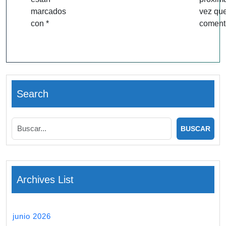
marcados
vez qu
con
*
coment
Search
Archives List
junio 2026