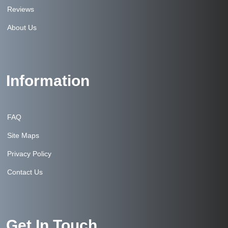
Reviews
About Us
Information
FAQ
Site Maps
Privacy Policy
Contact Us
Get In Touch