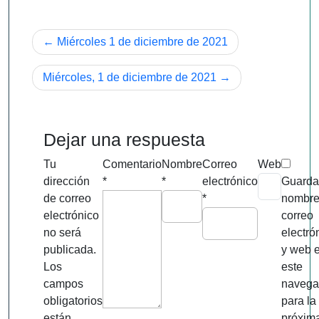
Navegación
Miércoles 1 de diciembre de 2021
de
Miércoles, 1 de diciembre de 2021
entradas
Dejar una respuesta
Tu
Comentario
Nombre
Correo
Web
dirección
*
*
electrónico
Guarda
de correo
*
nombre
electrónico
correo
no será
electró
publicada.
y web 
Los
este
campos
navega
obligatorios
para la
están
próxim