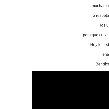
muchas c
a respet
los u
para que crez
Hoy te ped
lléna
¡Bendíce