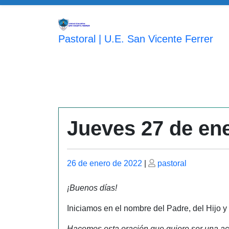
Saltar
al
contenido
Pastoral | U.E. San Vicente Ferrer
Jueves 27 de en
Publicado
Publicado
26 de enero de 2022
|
pastoral
el
el
¡Buenos días!
Iniciamos en el nombre del Padre, del Hijo y
Hacemos esta oración que quiere ser una acc