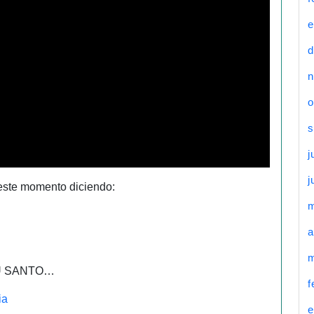
e
d
n
o
s
j
j
ste momento diciendo:
a
m
TU SANTO…
f
ia
e