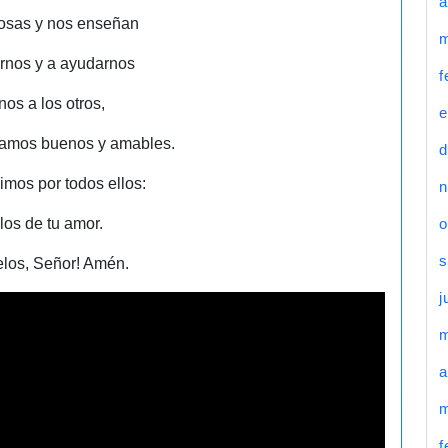
a
osas y nos enseñan
m
arnos y a ayudarnos
f
nos a los otros,
e
camos buenos y amables.
d
imos por todos ellos:
n
los de tu amor.
o
s
los, Señor! Amén.
j
a
m
f