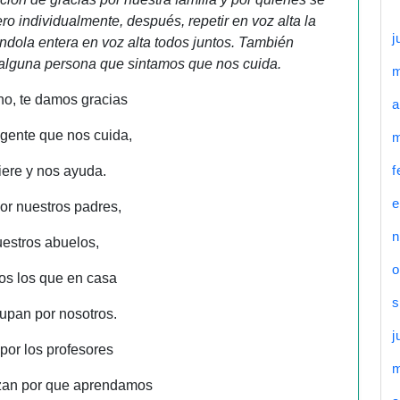
o individualmente, después, repetir en voz alta la
j
ndola entera en voz alta todos juntos. También
alguna persona que sintamos que nos cuida.
o, te damos gracias
a
 gente que nos cuida,
m
f
iere y nos ayuda.
e
or nuestros padres,
n
uestros abuelos,
o
dos los que en casa
s
upan por nosotros.
j
por los profesores
zan por que aprendamos