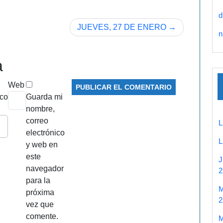
d
JUEVES, 27 DE ENERO
n
a
Web
ico
Guarda mi
nombre,
correo
electrónico
y web en
este
navegador
2
para la
próxima
2
vez que
comente.