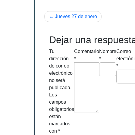
Navegación
Jueves 27 de enero
de
entradas
Dejar una respuest
Tu
Comentario
Nombre
Correo
dirección
*
*
electrón
de correo
*
electrónico
no será
publicada.
Los
campos
obligatorios
están
marcados
con
*