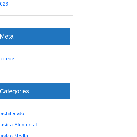
026
Meta
cceder
Categories
achillerato
ásica Elemental
ásica Media