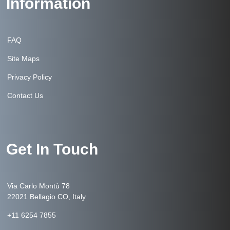
Information
FAQ
Site Maps
Privacy Policy
Contact Us
Get In Touch
Via Carlo Montù 78
22021 Bellagio CO, Italy
+11 6254 7855