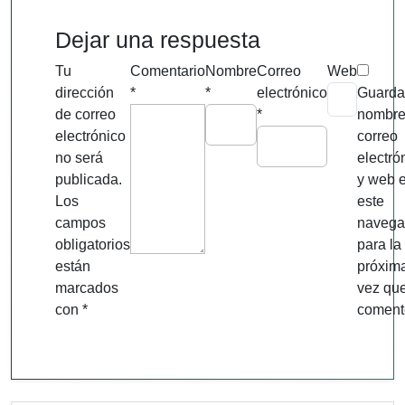
Dejar una respuesta
Tu
Comentario
Nombre
Correo
Web
dirección
*
*
electrónico
Guarda
de correo
*
nombre
electrónico
correo
no será
electró
publicada.
y web 
Los
este
campos
navega
obligatorios
para la
están
próxim
marcados
vez qu
con
*
coment