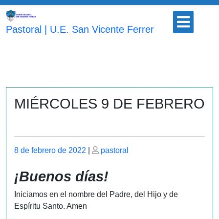
Saltar
Botón
al
para
Pastoral | U.E. San Vicente Ferrer
contenido
abrir
MIÉRCOLES 9 DE FEBRERO
Publicado
Publicado
8 de febrero de 2022
|
pastoral
el
el
¡Buenos días!
Iniciamos en el nombre del Padre, del Hijo y de
Espíritu Santo. Amen