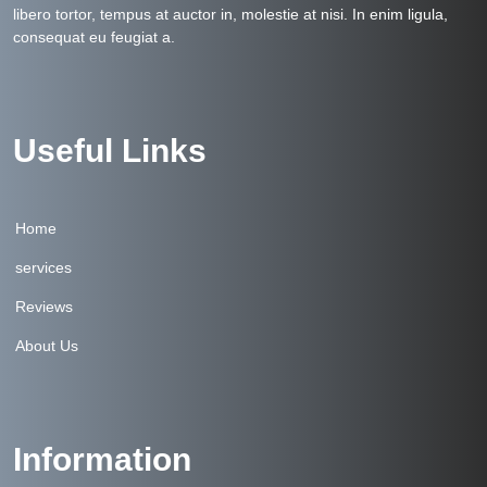
libero tortor, tempus at auctor in, molestie at nisi. In enim ligula,
consequat eu feugiat a.
Useful Links
Home
services
Reviews
About Us
Information