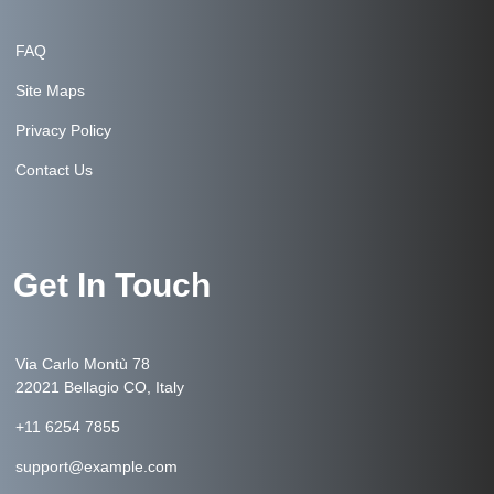
FAQ
Site Maps
Privacy Policy
Contact Us
Get In Touch
Via Carlo Montù 78
22021 Bellagio CO, Italy
+11 6254 7855
support@example.com