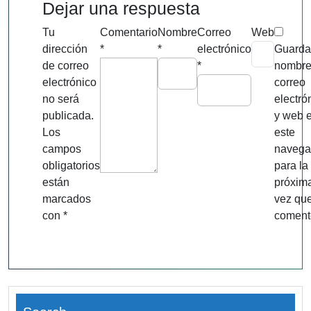
Dejar una respuesta
Tu
Comentario
Nombre
Correo
Web
dirección
*
*
electrónico
Guarda
de correo
*
nombre
electrónico
correo
no será
electró
publicada.
y web 
Los
este
campos
navega
obligatorios
para la
están
próxim
marcados
vez qu
con
*
coment