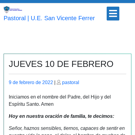
Saltar
Botón
al
para
Pastoral | U.E. San Vicente Ferrer
contenido
abrir
JUEVES 10 DE FEBRERO
Publicado
Publicado
9 de febrero de 2022
|
pastoral
el
el
Iniciamos en el nombre del Padre, del Hijo y del
Espíritu Santo. Amen
Hoy en nuestra oración de familia, te decimos:
Señor, haznos sensibles, tiernos, capaces de sentir en