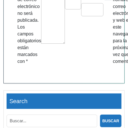
electrónico
correo
no será
electró
publicada.
y web 
Los
este
campos
navega
obligatorios
para la
están
próxim
marcados
vez qu
con
*
coment
Search