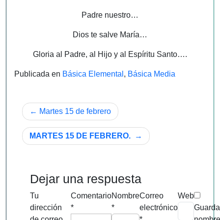
Padre nuestro…
Dios te salve María…
Gloria al Padre, al Hijo y al Espíritu Santo….
Publicada en
Básica Elemental
,
Básica Media
Navegación
Martes 15 de febrero
de
MARTES 15 DE FEBRERO.
entradas
Dejar una respuesta
Tu
Comentario
Nombre
Correo
Web
dirección
*
*
electrónico
Guarda
de correo
*
nombre