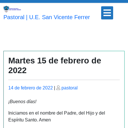
Saltar
Botón
al
para
Pastoral | U.E. San Vicente Ferrer
contenido
abrir
Martes 15 de febrero de
2022
Publicado
Publicado
14 de febrero de 2022
|
pastoral
el
el
¡Buenos días!
Iniciamos en el nombre del Padre, del Hijo y del
Espíritu Santo. Amen