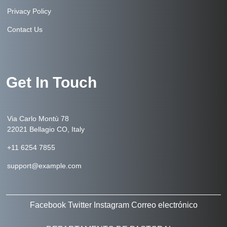
Privacy Policy
Contact Us
Get In Touch
Via Carlo Montù 78
22021 Bellagio CO, Italy
+11 6254 7855
support@example.com
Facebook
Twitter
Instagram
Correo electrónico