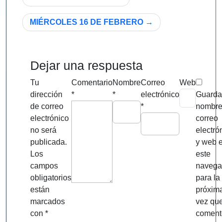
de
MIÉRCOLES 16 DE FEBRERO
entradas
Dejar una respuesta
Tu
Comentario
Nombre
Correo
Web
dirección
*
*
electrónico
Guarda
de correo
*
nombre
electrónico
correo
no será
electró
publicada.
y web 
Los
este
campos
navega
obligatorios
para la
están
próxim
marcados
vez qu
con
*
coment