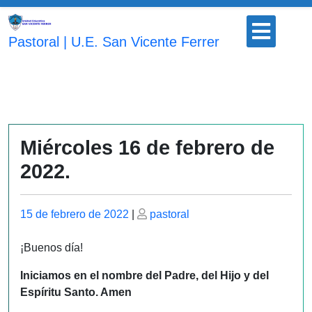
Saltar
Botón
al
para
Pastoral | U.E. San Vicente Ferrer
contenido
abrir
Miércoles 16 de febrero de
2022.
Publicado
Publicado
15 de febrero de 2022
|
pastoral
el
el
¡Buenos día!
Iniciamos en el nombre del Padre, del Hijo y del
Espíritu Santo. Amen