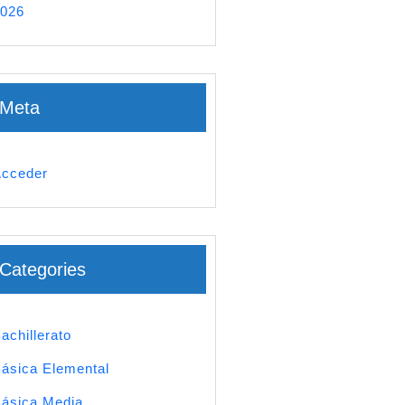
026
Meta
cceder
Categories
achillerato
ásica Elemental
ásica Media