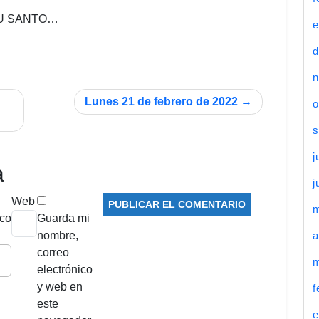
ITU SANTO…
e
d
n
Lunes 21 de febrero de 2022
o
s
j
a
j
Web
ico
Guarda mi
nombre,
a
correo
m
electrónico
y web en
f
este
e