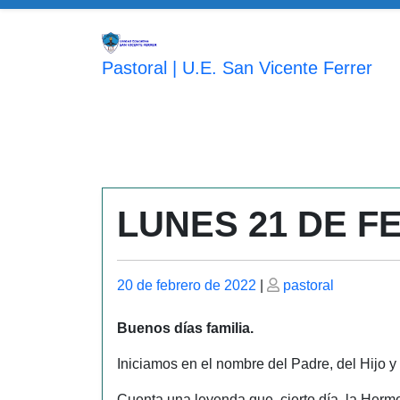
Saltar
al
contenido
Pastoral | U.E. San Vicente Ferrer
LUNES 21 DE 
Publicado
Publicado
20 de febrero de 2022
|
pastoral
el
el
Buenos días familia.
Iniciamos en el nombre del Padre, del Hijo y
Cuenta una leyenda que, cierto día, la Hermos