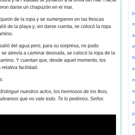
eron darse un chapuzón en el mar.
j
jaron de la ropa y se sumergieron en las frescas
ió de la playa y, sin darse cuenta, se colocó la ropa
amino.
a
alió del agua pero, para su sorpresa, no pudo
m
 se atrevía a caminar desnuda, se colocó la ropa de la
f
camino. Y cuentan que, desde aquel momento, los
elativa facilidad.
e
s:
n
o
stinguir nuestros actos, los hermosos de los feos,
ubramos que no vale todo. Te lo pedimos, Señor.
s
j