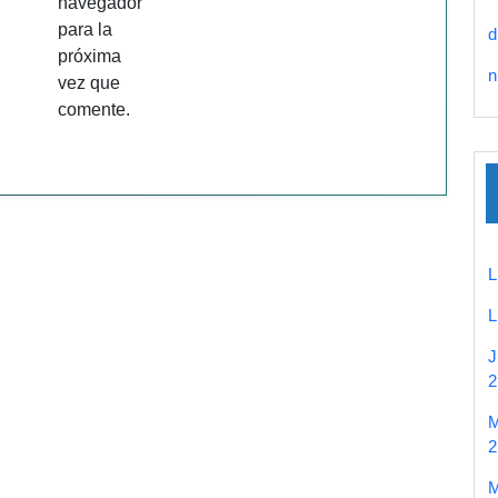
navegador
para la
d
próxima
n
vez que
comente.
2
2