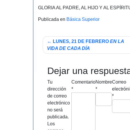
GLORIA AL PADRE, AL HIJO Y AL ESPÍR
Publicada en
Básica Superior
Navegación
LUNES, 21 DE FEBRERO
EN LA
VIDA DE CADA DÍA
de
entradas
Dejar una respuest
Tu
Comentario
Nombre
Correo
dirección
*
*
electrón
de correo
*
electrónico
no será
publicada.
Los