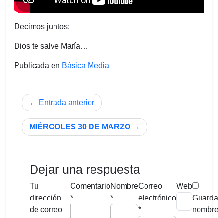
Decimos juntos:
Dios te salve María…
Publicada en
Básica Media
Navegación
Entrada anterior
de
MIÉRCOLES 30 DE MARZO
entradas
Dejar una respuesta
Tu
Comentario
Nombre
Correo
Web
dirección
*
*
electrónico
Guarda
de correo
*
nombre