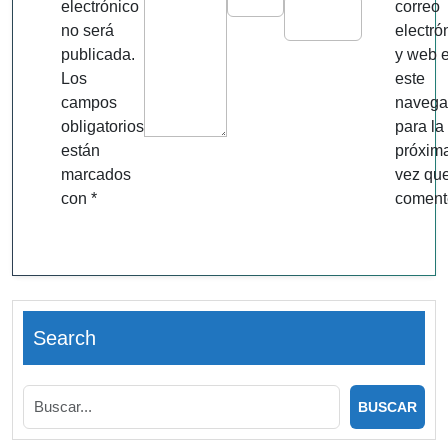
electrónico
correo
no será
electró
publicada.
y web 
Los
este
campos
navega
obligatorios
para la
están
próxim
marcados
vez qu
con
*
coment
Search