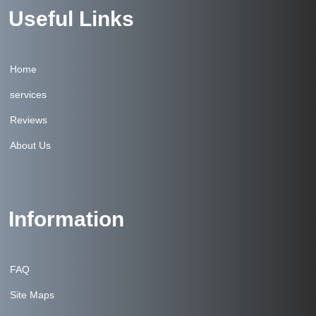
Useful Links
Home
services
Reviews
About Us
Information
FAQ
Site Maps