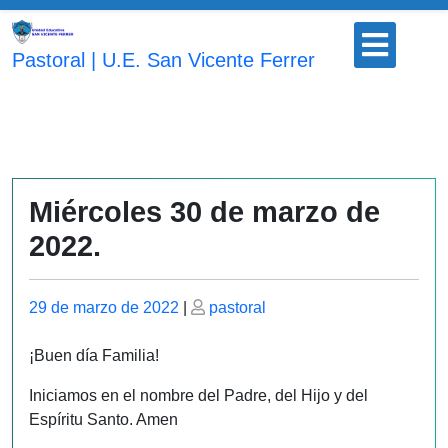
Saltar
Botón
al
para
Pastoral | U.E. San Vicente Ferrer
contenido
abrir
Miércoles 30 de marzo de
2022.
Publicado
Publicado
29 de marzo de 2022
|
pastoral
el
el
¡Buen día Familia!
Iniciamos en el nombre del Padre, del Hijo y del
Espíritu Santo. Amen