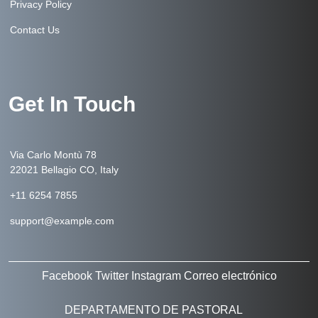
Privacy Policy
Contact Us
Get In Touch
Via Carlo Montù 78
22021 Bellagio CO, Italy
+11 6254 7855
support@example.com
Facebook
Twitter
Instagram
Correo electrónico
DEPARTAMENTO DE PASTORAL