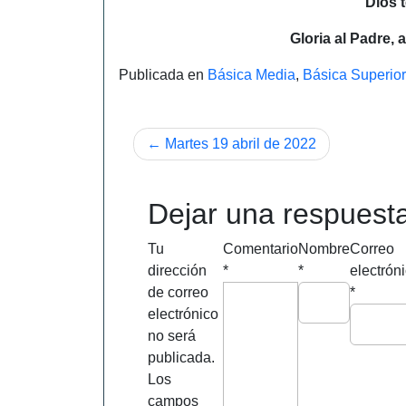
Dios 
Gloria al Padre, 
Publicada en
Básica Media
,
Básica Superior
Navegación
Martes 19 abril de 2022
de
entradas
Dejar una respuest
Tu
Comentario
Nombre
Correo
dirección
*
*
electrón
de correo
*
electrónico
no será
publicada.
Los
campos