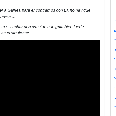
er a Galilea para encontrarnos con Él, no hay que
j
os vivos…
a escuchar una canción que grita bien fuerte,
a
 es el siguiente:
m
f
e
n
o
s
j