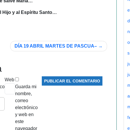
te salve María…
e
al Hijo y al Espíritu Santo…
d
n
o
DÍA 19 ABRIL
MARTES DE PASCUA
–
s
j
a
j
Web
ico
Guarda mi
nombre,
a
correo
m
electrónico
y web en
f
este
e
navegador