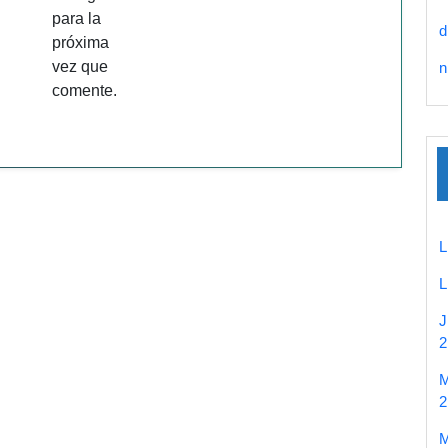
para la
d
próxima
vez que
n
comente.
2
2