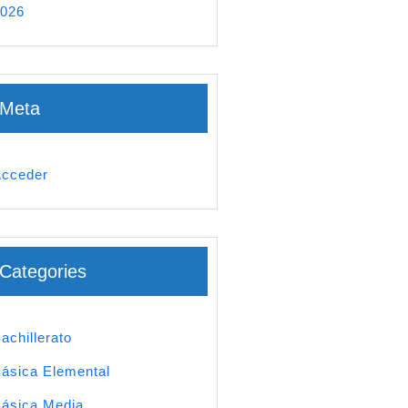
026
Meta
cceder
Categories
achillerato
ásica Elemental
ásica Media