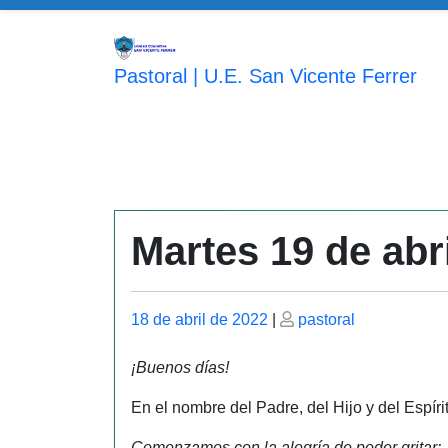
Saltar
al
contenido
Pastoral | U.E. San Vicente Ferrer
Martes 19 de abr
Publicado
Publicado
18 de abril de 2022
|
pastoral
el
el
¡Buenos días!
En el nombre del Padre, del Hijo y del Espír
Comenzamos con la alegría de poder gritar: