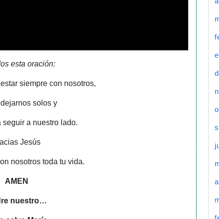
a
m
f
e
s esta oración:
d
 estar siempre con nosotros,
n
 dejarnos solos y
o
a seguir a nuestro lado.
s
acias Jesús
j
on nosotros toda tu vida.
AMEN
a
m
re nuestro…
f