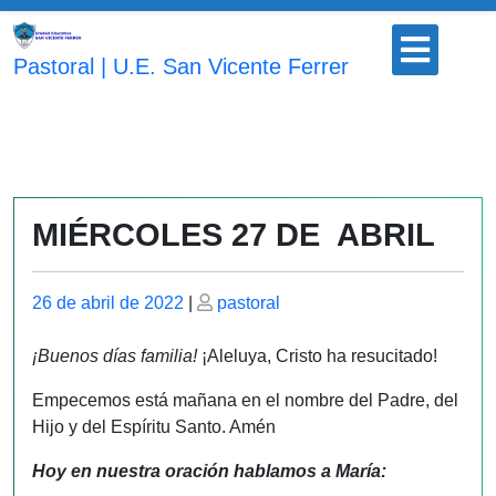
Saltar
Botón
al
para
Pastoral | U.E. San Vicente Ferrer
contenido
abrir
MIÉRCOLES 27 DE ABRIL
Publicado
Publicado
26 de abril de 2022
|
pastoral
el
el
¡Buenos días familia!
¡Aleluya, Cristo ha resucitado!
Empecemos está mañana en el nombre del Padre, del
Hijo y del Espíritu Santo. Amén
Hoy en nuestra oración hablamos a María: