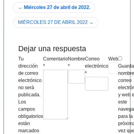
Navegación
Miércoles 27 de abril de 2022.
de
MIÉRCOLES 27 DE ABRIL 2022
entradas
Dejar una respuesta
Tu
Comentario
Nombre
Correo
Web
dirección
*
*
electrónico
Guarda
de correo
*
nombre
electrónico
correo
no será
electró
publicada.
y web 
Los
este
campos
navega
obligatorios
para la
están
próxim
marcados
vez qu