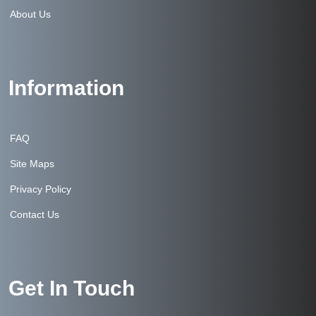
About Us
Information
FAQ
Site Maps
Privacy Policy
Contact Us
Get In Touch