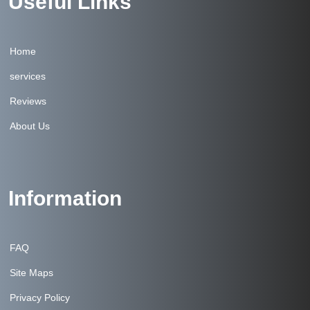
Useful Links
Home
services
Reviews
About Us
Information
FAQ
Site Maps
Privacy Policy