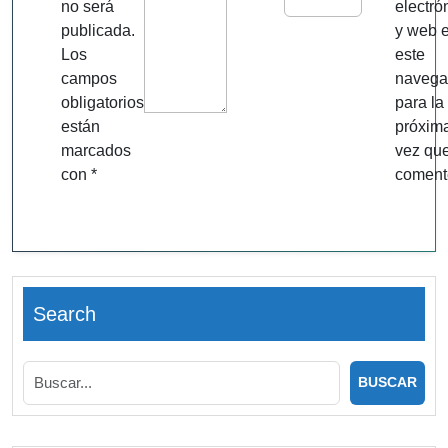
no será
electró
publicada.
y web 
Los
este
campos
navega
obligatorios
para la
están
próxim
marcados
vez qu
con
*
coment
Search