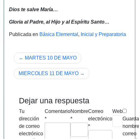
Dios te salve María…
Gloria al Padre, al Hijo y al Espíritu Santo…
Publicada en
Básica Elemental
,
Inicial y Preparatoria
Navegación
MARTES 10 DE MAYO
de
MIERCOLES 11 DE MAYO
entradas
Dejar una respuesta
Tu
Comentario
Nombre
Correo
Web
dirección
*
*
electrónico
Guarda
de correo
*
nombre
electrónico
correo