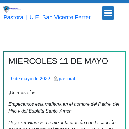
Saltar
Botón
al
para
Pastoral | U.E. San Vicente Ferrer
contenido
abrir
MIERCOLES 11 DE MAYO
Publicado
Publicado
10 de mayo de 2022
|
pastoral
el
el
¡Buenos días!
Empecemos esta mañana en el nombre del Padre, del
Hijo y del Espíritu Santo. Amén
Hoy os invitamos a realizar la oración con la canción