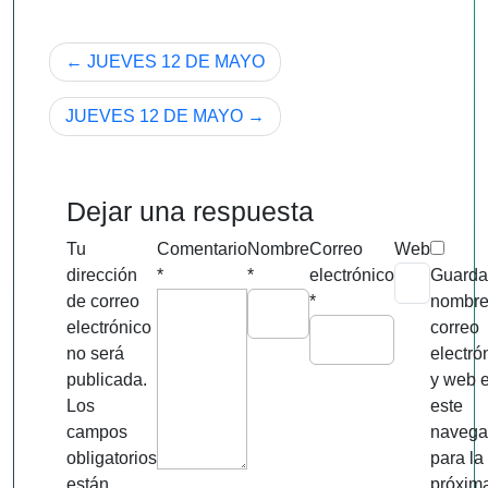
Navegación
JUEVES 12 DE MAYO
de
JUEVES 12 DE MAYO
entradas
Dejar una respuesta
Tu
Comentario
Nombre
Correo
Web
dirección
*
*
electrónico
Guarda
de correo
*
nombre
electrónico
correo
no será
electró
publicada.
y web 
Los
este
campos
navega
obligatorios
para la
están
próxim