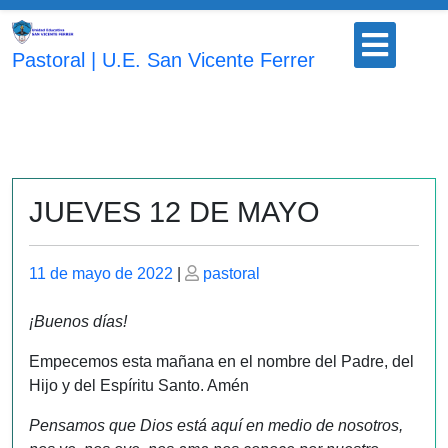
Saltar
Botón
al
para
Pastoral | U.E. San Vicente Ferrer
contenido
abrir
JUEVES 12 DE MAYO
Publicado
Publicado
11 de mayo de 2022
|
pastoral
el
el
¡Buenos días!
Empecemos esta mañana en el nombre del Padre, del
Hijo y del Espíritu Santo. Amén
Pensamos que Dios está aquí en medio de nosotros,