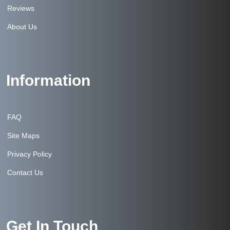
Reviews
About Us
Information
FAQ
Site Maps
Privacy Policy
Contact Us
Get In Touch