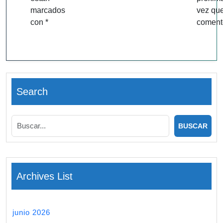
marcados
vez qu
con
*
coment
Search
Archives List
junio 2026