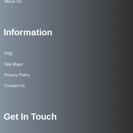
About Us
Information
FAQ
Site Maps
Privacy Policy
Contact Us
Get In Touch