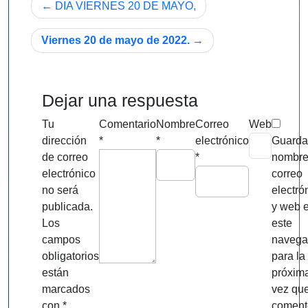
Navegación
DIA VIERNES 20 DE MAYO,
de
Viernes 20 de mayo de 2022.
entradas
Dejar una respuesta
Tu
Comentario
Nombre
Correo
Web
dirección
*
*
electrónico
Guarda
de correo
*
nombre
electrónico
correo
no será
electró
publicada.
y web 
Los
este
campos
navega
obligatorios
para la
están
próxim
marcados
vez qu
con
*
coment