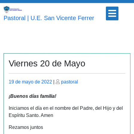
Saltar
Botón
al
para
Pastoral | U.E. San Vicente Ferrer
contenido
abrir
Viernes 20 de Mayo
Publicado
Publicado
19 de mayo de 2022
|
pastoral
el
el
¡Buenos días familia!
Iniciamos el día en el nombre del Padre, del Hijo y del
Espíritu Santo. Amen
Rezamos juntos