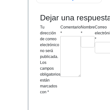
de
entradas
Dejar una respuest
Tu
Comentario
Nombre
Correo
dirección
*
*
electrón
de correo
*
electrónico
no será
publicada.
Los
campos
obligatorios
están
marcados
con
*