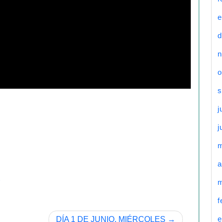
e
d
n
o
s
j
j
a
m
f
e
DÍA 1 DE JUNIO, MIÉRCOLES