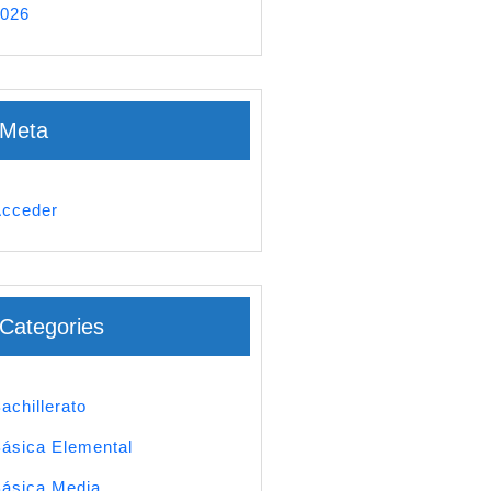
026
Meta
cceder
Categories
achillerato
ásica Elemental
ásica Media