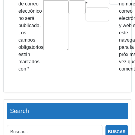
de correo
*
nombre
electrónico
correo
no será
electró
publicada.
y web 
Los
este
campos
navega
obligatorios
para la
están
próxim
marcados
vez qu
con
*
coment
Search