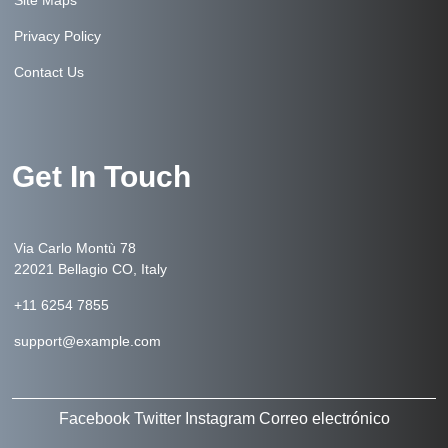
Site Maps
Privacy Policy
Contact Us
Get In Touch
Via Carlo Montù 78
22021 Bellagio CO, Italy
+11 6254 7855
support@example.com
Facebook
Twitter
Instagram
Correo electrónico