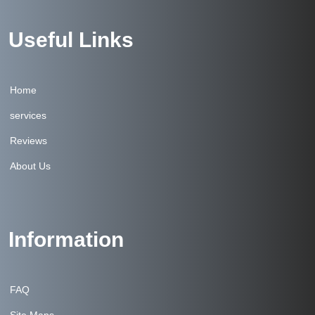
Useful Links
Home
services
Reviews
About Us
Information
FAQ