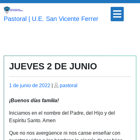
Saltar
Botón
al
para
Pastoral | U.E. San Vicente Ferrer
contenido
abrir
JUEVES 2 DE JUNIO
Publicado
Publicado
1 de junio de 2022
|
pastoral
el
el
¡Buenos días familia!
Iniciamos en el nombre del Padre, del Hijo y del
Espíritu Santo. Amen
Que no nos avergüence ni nos canse enseñar con