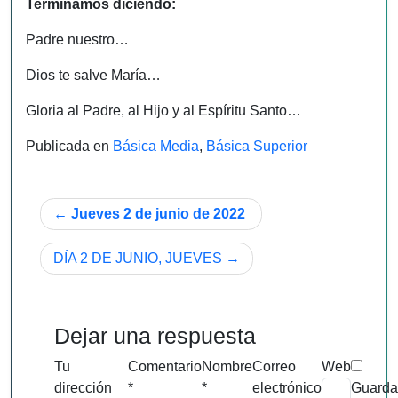
Terminamos diciendo:
Padre nuestro…
Dios te salve María…
Gloria al Padre, al Hijo y al Espíritu Santo…
Publicada en
Básica Media
,
Básica Superior
Navegación
Jueves 2 de junio de 2022
de
DÍA 2 DE JUNIO, JUEVES
entradas
Dejar una respuesta
Tu
Comentario
Nombre
Correo
Web
dirección
*
*
electrónico
Guarda