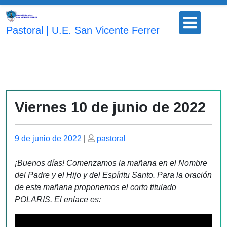
Saltar
Botón
al
para
Pastoral | U.E. San Vicente Ferrer
contenido
abrir
Viernes 10 de junio de 2022
Publicado
Publicado
9 de junio de 2022
|
pastoral
el
el
¡Buenos días! Comenzamos la mañana en el Nombre
del Padre y el Hijo y del Espíritu Santo. Para la oración
de esta mañana proponemos el corto titulado
POLARIS. El enlace es: