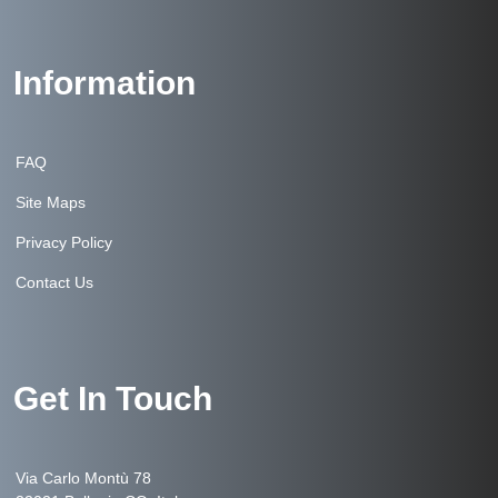
Information
FAQ
Site Maps
Privacy Policy
Contact Us
Get In Touch
Via Carlo Montù 78