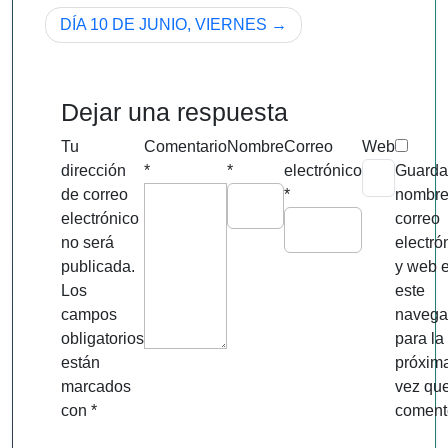
de
DÍA 10 DE JUNIO, VIERNES
entradas
Dejar una respuesta
Tu
Comentario
Nombre
Correo
Web
dirección
*
*
electrónico
Guarda
de correo
*
nombre
electrónico
correo
no será
electró
publicada.
y web 
Los
este
campos
navega
obligatorios
para la
están
próxim
marcados
vez qu
con
*
coment