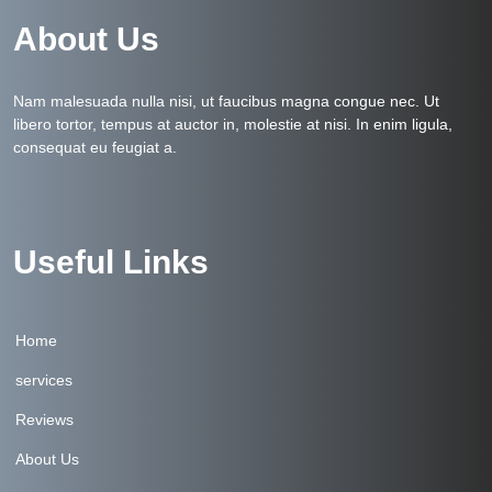
About Us
Nam malesuada nulla nisi, ut faucibus magna congue nec. Ut
libero tortor, tempus at auctor in, molestie at nisi. In enim ligula,
consequat eu feugiat a.
Useful Links
Home
services
Reviews
About Us