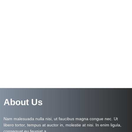
About Us
Nam malesuada nulla nisi, ut faucibus magna congue nec. Ut
libero tortor, tempus at auctor in, molestie at nisi. In enim ligula,
consequat eu feugiat a.