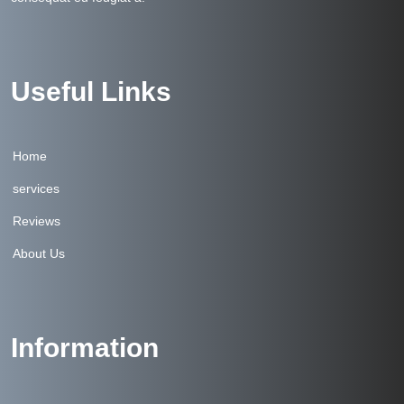
Useful Links
Home
services
Reviews
About Us
Information