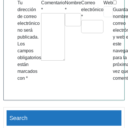
Tu
Comentario
Nombre
Correo
Web
dirección
*
*
electrónico
Guarda
de correo
*
nombre
electrónico
correo
no será
electró
publicada.
y web 
Los
este
campos
navega
obligatorios
para la
están
próxim
marcados
vez qu
con
*
coment
Search