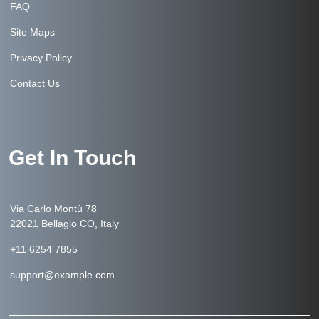
FAQ
Site Maps
Privacy Policy
Contact Us
Get In Touch
Via Carlo Montù 78
22021 Bellagio CO, Italy
+11 6254 7855
support@example.com