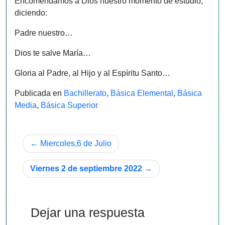
Encomendamos a Dios nuestro momento de estudio,
diciendo:
Padre nuestro…
Dios te salve María…
Gloria al Padre, al Hijo y al Espíritu Santo…
Publicada en
Bachillerato
,
Básica Elemental
,
Básica
Media
,
Básica Superior
Navegación
Miercoles,6 de Julio
de
Viernes 2 de septiembre 2022
entradas
Dejar una respuesta