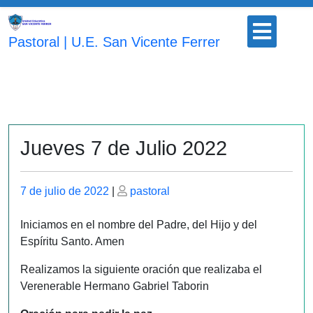
Saltar
Botón
al
para
Pastoral | U.E. San Vicente Ferrer
contenido
abrir
Jueves 7 de Julio 2022
Publicado
Publicado
7 de julio de 2022
|
pastoral
el
el
Iniciamos en el nombre del Padre, del Hijo y del
Espíritu Santo. Amen
Realizamos la siguiente oración que realizaba el
Verenerable Hermano Gabriel Taborin