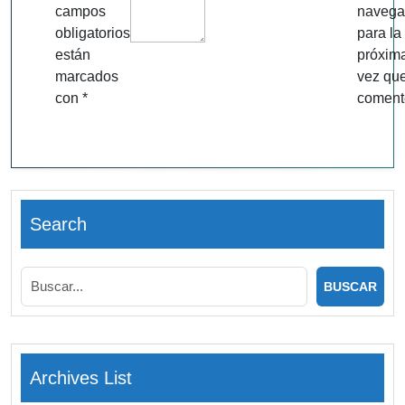
campos
navega
obligatorios
para la
están
próxim
marcados
vez qu
con
*
coment
Search
Archives List