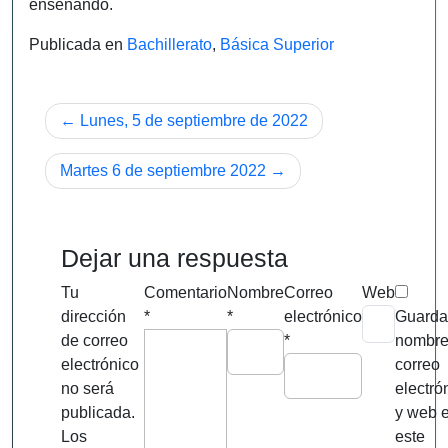
enseñando.
Publicada en
Bachillerato
,
Básica Superior
Navegación
Lunes, 5 de septiembre de 2022
de
Martes 6 de septiembre 2022
entradas
Dejar una respuesta
Tu
Comentario
Nombre
Correo
Web
dirección
*
*
electrónico
Guarda
de correo
*
nombre
electrónico
correo
no será
electró
publicada.
y web 
Los
este