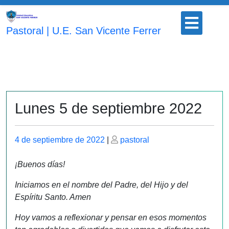
Saltar
Botón
al
para
Pastoral | U.E. San Vicente Ferrer
contenido
abrir
Lunes 5 de septiembre 2022
Publicado
Publicado
4 de septiembre de 2022
|
pastoral
el
el
¡Buenos días!
Iniciamos en el nombre del Padre, del Hijo y del
Espíritu Santo. Amen
Hoy vamos a reflexionar y pensar en esos momentos