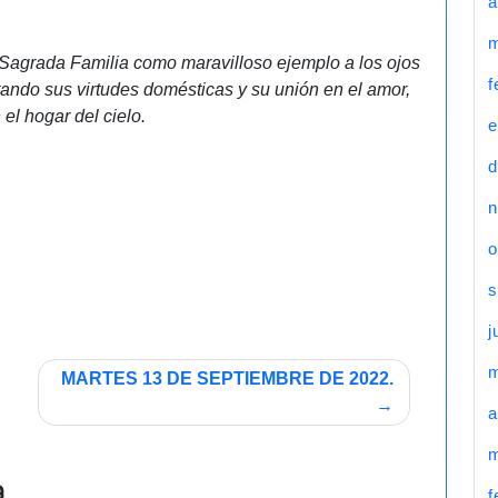
a
m
 Sagrada Familia como maravilloso ejemplo a los ojos
f
ando sus virtudes domésticas y su unión en el amor,
el hogar del cielo.
e
d
n
o
s
j
MARTES 13 DE SEPTIEMBRE DE 2022.
a
m
a
f