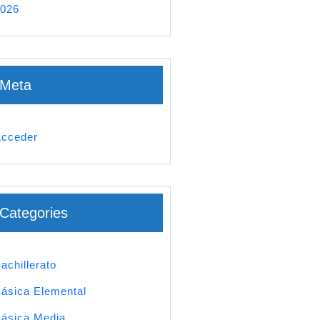
026
Meta
cceder
Categories
achillerato
ásica Elemental
ásica Media