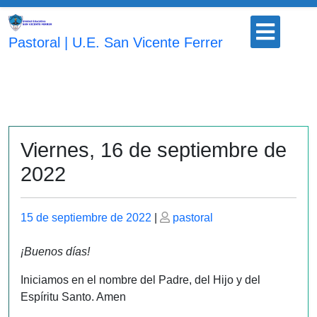
Saltar
Botón
al
para
Pastoral | U.E. San Vicente Ferrer
contenido
abrir
Viernes, 16 de septiembre de
2022
Publicado
Publicado
15 de septiembre de 2022
|
pastoral
el
el
¡Buenos días!
Iniciamos en el nombre del Padre, del Hijo y del
Espíritu Santo. Amen