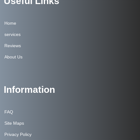
Useful Links
Home
services
Reviews
About Us
Information
FAQ
Site Maps
Privacy Policy