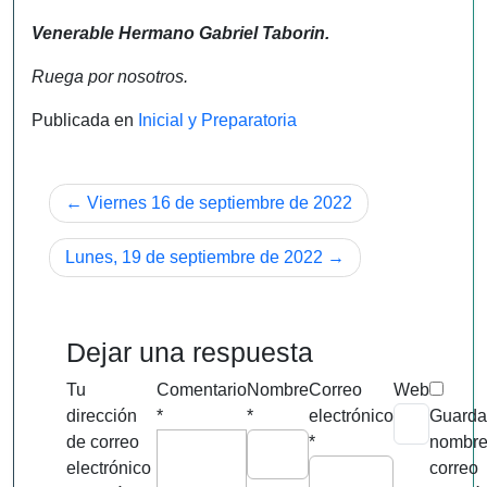
Venerable Hermano Gabriel Taborin.
Ruega por nosotros.
Publicada en
Inicial y Preparatoria
Navegación
Viernes 16 de septiembre de 2022
de
Lunes, 19 de septiembre de 2022
entradas
Dejar una respuesta
Tu
Comentario
Nombre
Correo
Web
dirección
*
*
electrónico
Guarda
de correo
*
nombre
electrónico
correo