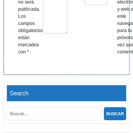
no será
electró
publicada.
y web 
Los
este
campos
navega
obligatorios
para la
están
próxim
marcados
vez qu
con
*
coment
Search