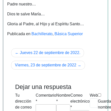
Padre nuestro…
Dios te salve María…
Gloria al Padre, al Hijo y al Espíritu Santo…
Publicada en
Bachillerato
,
Básica Superior
Navegación
Jueves 22 de septiembre de 2022.
de
Viernes, 23 de septiembre de 2022
entradas
Dejar una respuesta
Tu
Comentario
Nombre
Correo
Web
dirección
*
*
electrónico
Guarda
de correo
*
nombre