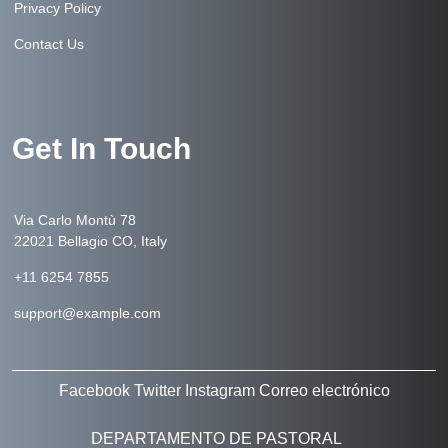
Privacy Policy
Contact Us
Get In Touch
Via Carlo Montù 78
22021 Bellagio CO, Italy
+11 6254 7855
support@example.com
Facebook
Twitter
Instagram
Correo electrónico
DEPARTAMENTO DE PASTORAL