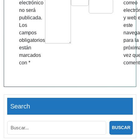
electrónico
correo
no será
electró
publicada.
y web 
Los
este
campos
navega
obligatorios
para la
están
próxim
marcados
vez qu
con
*
coment
Search