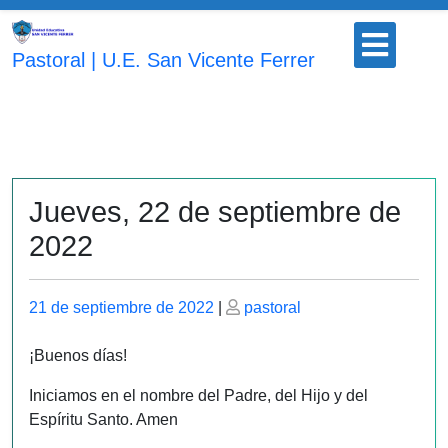
Saltar
Botón
al
para
Pastoral | U.E. San Vicente Ferrer
contenido
abrir
Jueves, 22 de septiembre de
2022
Publicado
Publicado
21 de septiembre de 2022
|
pastoral
el
el
¡Buenos días!
Iniciamos en el nombre del Padre, del Hijo y del
Espíritu Santo. Amen