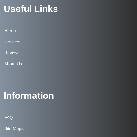
Useful Links
Home
services
Reviews
About Us
Information
FAQ
Site Maps