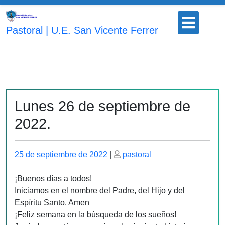
Saltar
Botón
al
para
Pastoral | U.E. San Vicente Ferrer
contenido
abrir
Lunes 26 de septiembre de
2022.
Publicado
Publicado
25 de septiembre de 2022
|
pastoral
el
el
¡Buenos días a todos!
Iniciamos en el nombre del Padre, del Hijo y del
Espíritu Santo. Amen
¡Feliz semana en la búsqueda de los sueños!