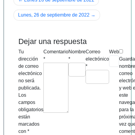
de
Lunes, 26 de septiembre de 2022
entradas
Dejar una respuesta
Tu
Comentario
Nombre
Correo
Web
dirección
*
*
electrónico
Guarda
de correo
*
nombre
electrónico
correo
no será
electró
publicada.
y web 
Los
este
campos
navega
obligatorios
para la
están
próxim
marcados
vez qu
con
*
coment