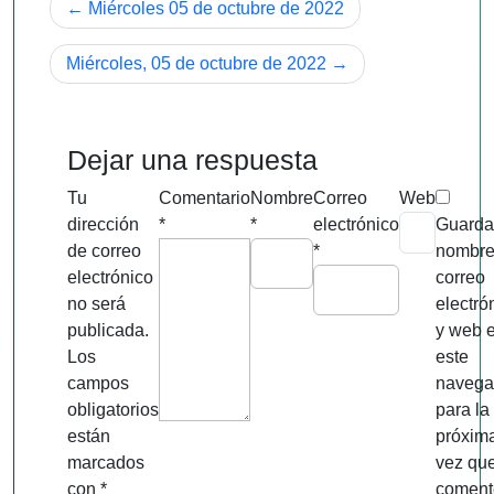
Navegación
Miércoles 05 de octubre de 2022
de
Miércoles, 05 de octubre de 2022
entradas
Dejar una respuesta
Tu
Comentario
Nombre
Correo
Web
dirección
*
*
electrónico
Guarda
de correo
*
nombre
electrónico
correo
no será
electró
publicada.
y web 
Los
este
campos
navega
obligatorios
para la
están
próxim
marcados
vez qu
con
*
coment