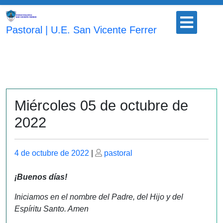
Saltar
Botón
al
para
Pastoral | U.E. San Vicente Ferrer
contenido
abrir
Miércoles 05 de octubre de
2022
Publicado
Publicado
4 de octubre de 2022
|
pastoral
el
el
¡Buenos días!
Iniciamos en el nombre del Padre, del Hijo y del
Espíritu Santo. Amen