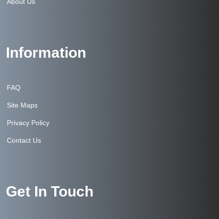
About Us
Information
FAQ
Site Maps
Privacy Policy
Contact Us
Get In Touch