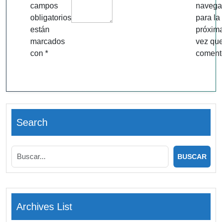
campos
navega
obligatorios
para la
están
próxim
marcados
vez qu
con
*
coment
Search
Archives List