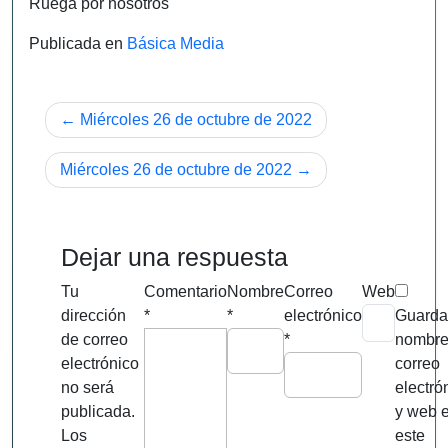
Ruega por nosotros
Publicada en
Básica Media
Navegación
Miércoles 26 de octubre de 2022
de
Miércoles 26 de octubre de 2022
entradas
Dejar una respuesta
Tu
Comentario
Nombre
Correo
Web
dirección
*
*
electrónico
Guarda
de correo
*
nombre
electrónico
correo
no será
electró
publicada.
y web 
Los
este