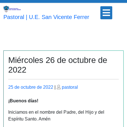
Saltar
Botón
al
para
Pastoral | U.E. San Vicente Ferrer
contenido
abrir
Miércoles 26 de octubre de
2022
Publicado
Publicado
25 de octubre de 2022
|
pastoral
el
el
¡Buenos días!
Iniciamos en el nombre del Padre, del Hijo y del
Espíritu Santo. Amén