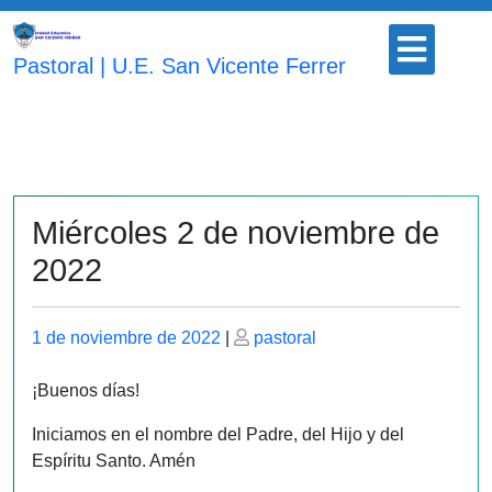
Saltar
Botón
al
para
Pastoral | U.E. San Vicente Ferrer
contenido
abrir
Miércoles 2 de noviembre de
2022
Publicado
Publicado
1 de noviembre de 2022
|
pastoral
el
el
¡Buenos días!
Iniciamos en el nombre del Padre, del Hijo y del
Espíritu Santo. Amén