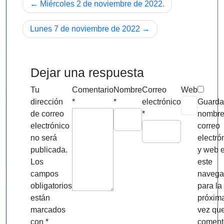
Navegación
Miércoles 2 de noviembre de 2022.
de
Lunes 7 de noviembre de 2022
entradas
Dejar una respuesta
Tu
Comentario
Nombre
Correo
Web
dirección
*
*
electrónico
Guarda
de correo
*
nombre
electrónico
correo
no será
electró
publicada.
y web 
Los
este
campos
navega
obligatorios
para la
están
próxim
marcados
vez qu
con
*
coment