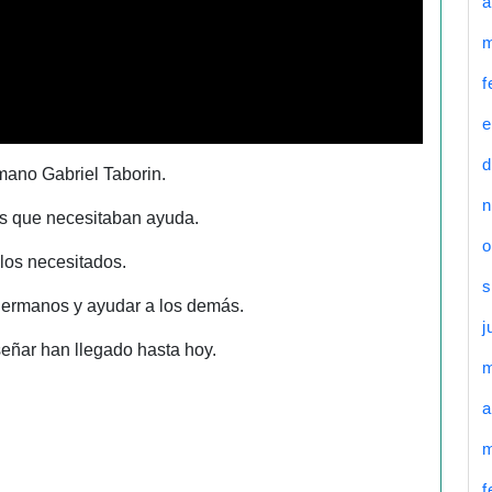
a
m
f
e
d
mano Gabriel Taborin.
n
ños que necesitaban ayuda.
o
los necesitados.
s
 Hermanos y ayudar a los demás.
j
eñar han llegado hasta hoy.
a
m
f