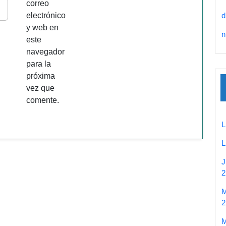
correo
electrónico
d
y web en
n
este
navegador
para la
próxima
vez que
comente.
2
2