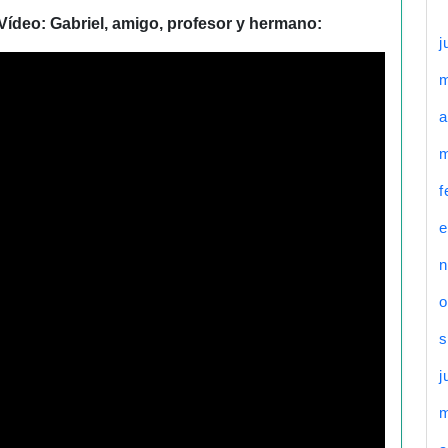
Vídeo: Gabriel, amigo, profesor y hermano:
j
a
m
f
e
n
o
s
j