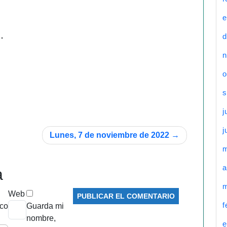
e
…
d
n
o
s
j
j
Lunes, 7 de noviembre de 2022
a
a
m
Web
f
ico
Guarda mi
nombre,
e