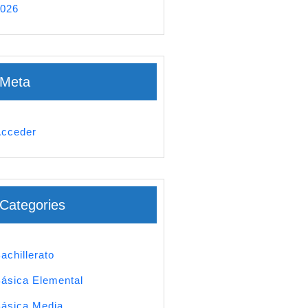
026
Meta
cceder
Categories
achillerato
ásica Elemental
ásica Media