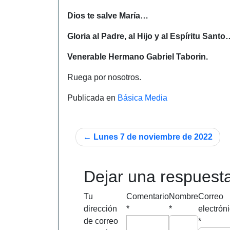
Dios te salve María…
Gloria al Padre, al Hijo y al Espíritu Santo
Venerable Hermano Gabriel Taborin.
Ruega por nosotros.
Publicada en
Básica Media
Navegación
Lunes 7 de noviembre de 2022
de
entradas
Dejar una respuest
Tu
Comentario
Nombre
Correo
dirección
*
*
electrón
de correo
*